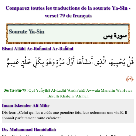
Comparez toutes les traductions de la sourate Ya-Sin -
verset 79 de français
سورة يس
Sourate Ya-Sin
Bismi Allāhi Ar-Raĥmāni Ar-Raĥīmi
قُلْ يُحْيِيهَا الَّذِي أَنشَأَهَا أَوَّلَ مَرَّةٍ وَهُوَ بِكُلِّ خَلْقٍ عَلِيمٌ
﴿٧٩﴾
36/Ya-Sin-79:
Qul Yuĥyīhā Al-Ladhī 'Ansha'ahā 'Awwala Marratin Wa Huwa
Bikulli Khalqin `Alīmun
Imam Iskender Ali Mihr
Dis-leur: „Celui qui les a créés une première fois, leur redonnera une vie.Et Il
connaît parfaitement toute création“.
Dr. Muhammad Hamidullah