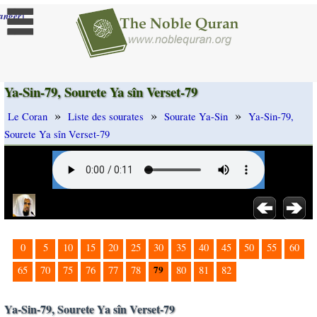
]
anger
Ya-Sin-79, Sourete Ya sîn Verset-79
»
»
»
Le Coran
Liste des sourates
Sourate Ya-Sin
Ya-Sin-79,
Sourete Ya sîn Verset-79
0
5
10
15
20
25
30
35
40
45
50
55
60
79
65
70
75
76
77
78
80
81
82
Ya-Sin-79, Sourete Ya sîn Verset-79