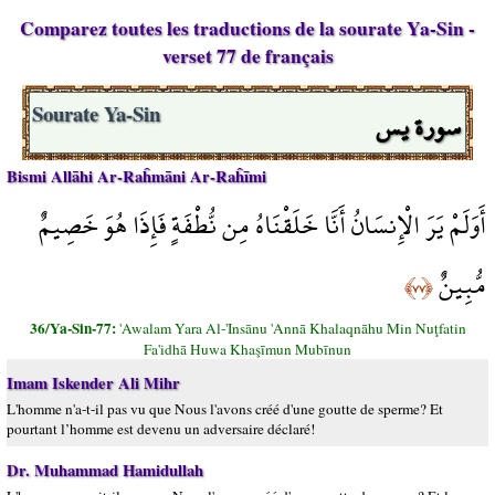
Comparez toutes les traductions de la sourate Ya-Sin -
verset 77 de français
سورة يس
Sourate Ya-Sin
Bismi Allāhi Ar-Raĥmāni Ar-Raĥīmi
أَوَلَمْ يَرَ الْإِنسَانُ أَنَّا خَلَقْنَاهُ مِن نُّطْفَةٍ فَإِذَا هُوَ خَصِيمٌ
مُّبِينٌ
﴿٧٧﴾
36/Ya-Sin-77:
'Awalam Yara Al-'Insānu 'Annā Khalaqnāhu Min Nuţfatin
Fa'idhā Huwa Khaşīmun Mubīnun
Imam Iskender Ali Mihr
L'homme n'a-t-il pas vu que Nous l'avons créé d'une goutte de sperme? Et
pourtant l’homme est devenu un adversaire déclaré!
Dr. Muhammad Hamidullah