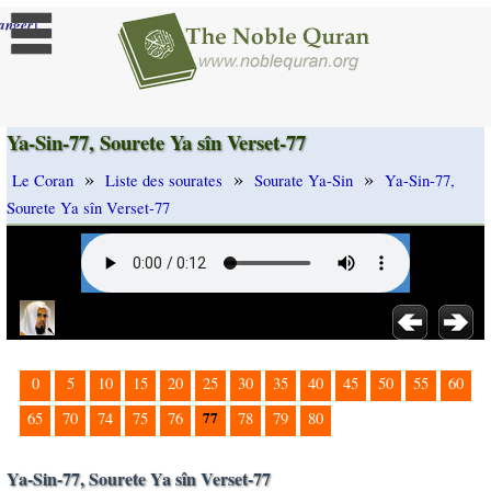
]
anger
Ya-Sin-77, Sourete Ya sîn Verset-77
»
»
»
Le Coran
Liste des sourates
Sourate Ya-Sin
Ya-Sin-77,
Sourete Ya sîn Verset-77
0
5
10
15
20
25
30
35
40
45
50
55
60
77
65
70
74
75
76
78
79
80
Ya-Sin-77, Sourete Ya sîn Verset-77