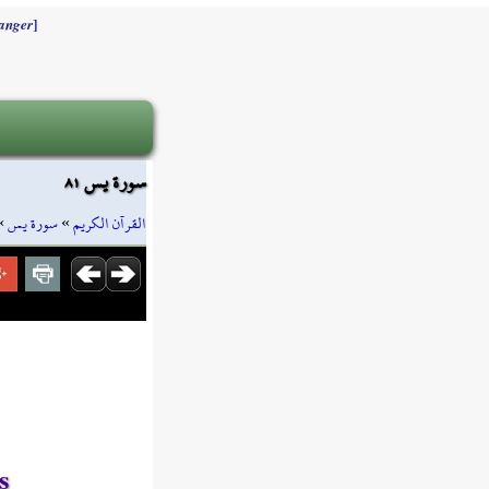
]
anger
سورة يس ٨١
»
سورة يس
»
القرآن الكريم
s