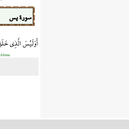
سورة يس
أَوَلَيْسَ الَّذِي خَلَق
`Alīmu