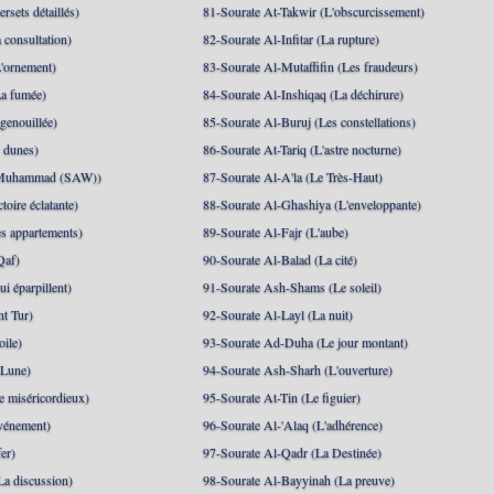
rsets détaillés)
81-Sourate At-Takwir (L'obscurcissement)
 consultation)
82-Sourate Al-Infitar (La rupture)
'ornement)
83-Sourate Al-Mutaffifin (Les fraudeurs)
a fumée)
84-Sourate Al-Inshiqaq (La déchirure)
genouillée)
85-Sourate Al-Buruj (Les constellations)
 dunes)
86-Sourate At-Tariq (L'astre nocturne)
(Muhammad (SAW))
87-Sourate Al-A'la (Le Très-Haut)
toire éclatante)
88-Sourate Al-Ghashiya (L'enveloppante)
es appartements)
89-Sourate Al-Fajr (L'aube)
Qaf)
90-Sourate Al-Balad (La cité)
i éparpillent)
91-Sourate Ash-Shams (Le soleil)
nt Tur)
92-Sourate Al-Layl (La nuit)
oile)
93-Sourate Ad-Duha (Le jour montant)
 Lune)
94-Sourate Ash-Sharh (L'ouverture)
 miséricordieux)
95-Sourate At-Tin (Le figuier)
événement)
96-Sourate Al-'Alaq (L'adhérence)
er)
97-Sourate Al-Qadr (La Destinée)
La discussion)
98-Sourate Al-Bayyinah (La preuve)