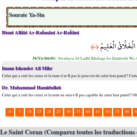
Sourate Ya-Sin
Bismi Allāhi Ar-Raĥmāni Ar-Raĥīmi
الْخَلَّاقُ الْعَلِيمُ
﴿٨١﴾
36/Ya-Sin-81:
'Awalaysa Al-Ladhī Khalaqa As-Samāwāti Wa A
Imam Iskender Ali Mihr
Celui qui a créé les cieux et la terre n’at-Il pas le pouvoir de créer leur pareil? Cert
Dr. Muhammad Hamidullah
Celui qui a créé les cieux et la terre ne sera-t-Il pas capable de créer leur pareil? Oh
0
5
10
15
20
25
30
35
40
45
50
55
60
6
Le Saint Coran (Comparez toutes les traductions 