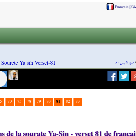
[
Français
Ch
سورة يس ٨١
 Sourete Ya sîn Verset-81
81
5
70
75
78
79
80
82
83
 de la sourate Ya-Sin - verset 81 de françai