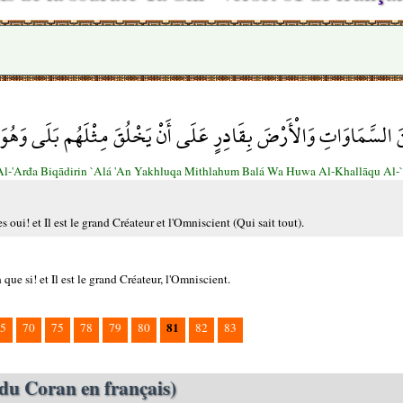
َ السَّمَاوَاتِ وَالْأَرْضَ بِقَادِرٍ عَلَى أَنْ يَخْلُقَ مِثْلَهُم بَلَى وَهُوَ 
l-'Arđa Biqādirin `Alá 'An Yakhluqa Mithlahum Balá Wa Huwa Al-Khallāqu Al-
es oui! et Il est le grand Créateur et l'Omniscient (Qui sait tout).
 que si! et Il est le grand Créateur, l'Omniscient.
81
5
70
75
78
79
80
82
83
du Coran en français)