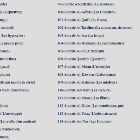
xode)
99-Sourate Az-Zalzalah (La secousse)
h (L'éprouvée)
100-Sourate Al-Adiyat (Les Coursiers)
angs)
101-Sourate Al-Qari'a (Le fracas)
 vendredi)
102-Sourate At-Takathur (La course aux richesses)
(Les hypocrites)
103-Sourate Al-Asr (Le temps)
La grande perte)
104-Sourate Al-Humazah (Le calomniateurs)
ivorce)
105-Sourate Al-Fil (L'éléphant)
terdiction)
106-Sourate Quraysh (Quraysh)
oyauté)
107-Sourate Al-Ma'un (L'ustensile)
 plume)
108-Sourate Al-Kawthar (L'abondance)
le qui montre la vérité)
109-Sourate Al-Kafirune (Les infidèles)
s voies d'ascension)
110-Sourate An-Nasr (Les secours)
111-Sourate Al-Masad (Les fibres)
jinns)
112-Sourate Al-Ikhlas (Le monothéisme pur)
 (L'enveloppé)
113-Sourate Al-Falaq (L'aube naissante)
(Le revêtu d'un manteau)
114-Sourate An-Nas (Les Hommes)
 résurrection)
Homme)