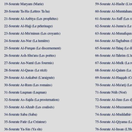
19-Sourate Maryam (Marie)
59-Sourate Al-Hashr (L'e
20-Sourate Ta-Ha (Lettres Ta ha)
60-Sourate Al-Mumtahana
21-Sourate Al-Anbiya (Les prophètes)
61-Sourate As-Saff (Les r
22-Sourate Al-Hajj (Le pélerinage)
62-Sourate Al-Jumu'a (Le
23-Sourate Al-Mu'minun (Les croyants)
63-Sourate Al-Munafiqun 
24-Sourate An-Nur (La lumière)
64-Sourate At-Taghabun (
25-Sourate Al-Furqan (Le discernement)
65-Sourate At-Talaq (Le d
26-Sourate Ash-Shu'ara (Les poètes)
66-Sourate At-Tahrim (L'in
27-Sourate An-Naml (Les fourmis)
67-Sourate Al-Mulk (La r
28-Sourate Al-Qasas (Le récit)
68-Sourate Al-Qalam (La
29-Sourate Al-Ankabut (L'araignée)
69-Sourate Al-Haqqah (Cel
30-Sourate Ar-Rum (Les romains)
70-Sourate Al-Ma'arij (Le
31-Sourate Luqman (Luqman)
71-Sourate Nûh (Noé)
32-Sourate As-Sajda (La prosternation)
72-Sourate Al-Jinn (Les d
33-Sourate Al-Ahzab (Les coalisés)
73-Sourate Al-Muzzammil
34-Sourate Saba (Saba)
74-Sourate Al-Muddathir 
35-Sourate Fatir (Le Créateur)
75-Sourate Al-Qiyama (La
36-Sourate Ya-Sin (Ya sîn)
76-Sourate Al-Insan (L'