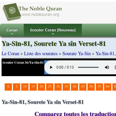
Coran
écouter Coran (Nouveau)
+
+
Ya-Sin-81, Sourete Ya sîn Verset-81
Le Coran
»
Liste des sourates
»
Sourate Ya-Sin
»
Ya-Sin-81,
écouter Coran 36/Ya-Sin-81
0
5
10
15
20
25
30
35
40
45
50
55
60
6
Ya-Sin-81, Sourete Ya sîn Verset-81
Comparez toutes les traductions