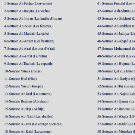
1-Sourate Al-Fatiha (L'ouverture)
41-Sourate Fussilat (Les ve
2-Sourate Al-Baqara (La vache)
42-Sourate Ash-Shura (La
3-Sourate Al-'Imran (La famille d'Imran)
43-Sourate Az-Zukhruf (L
4-Sourate An-Nisa' (Les femmes)
44-Sourate Ad-Dukhan (L
5-Sourate Al-Maidah (La table)
45-Sourate Al-Jathiya (L'a
6-Sourate Al-An'am (Les bestiaux)
46-Sourate Al-Ahqaf (Les
7-Sourate Al-A'raf (Le mur d'A'raf)
47-Sourate Muhammad 
8-Sourate Al-Anfal (Le butin)
48-Sourate Al-Fath (La vic
9-Sourate At-Tawbah (Le repentir)
49-Sourate Al-Hujurat (L
10-Sourate Yunus (Jonas)
50-Sourate Qaf (La lettre 
11-Sourate Hud (Hûd)
51-Sourate Ad-Dariyat (Qu
12-Sourate Yusuf (Joseph)
52-Sourate At-Tur (Le mo
13-Sourate Ar-Ra'd (Le tonnerre)
53-Sourate An-Najm (L'ét
14-Sourate Ibrahim (Abraham)
54-Sourate Al-Qamar (La
15-Sourate Al-Hijr (Al-hijr)
55-Sourate Ar-Rahman (Le
16-Sourate An-Nahl (Les abeilles)
56-Sourate Al-Waqi'a (L'
17-Sourate Al-Isra (Le voyage nocturne)
57-Sourate Al-Hadid (Le f
18-Sourate Al-Kahf (La caverne)
58-Sourate Al-Mujadala (