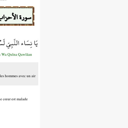
سورة الأحزاب
يَا نِسَاء النَّبِيِّ لَسْ
đun Wa Qulna Qawlāan
 les hommes avec un air
le cœur est malade