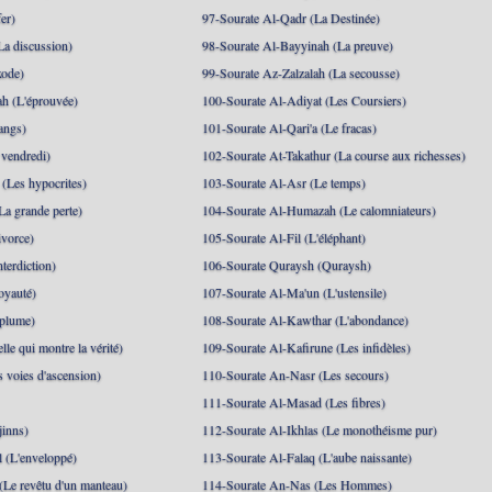
er)
97-Sourate Al-Qadr (La Destinée)
La discussion)
98-Sourate Al-Bayyinah (La preuve)
xode)
99-Sourate Az-Zalzalah (La secousse)
h (L'éprouvée)
100-Sourate Al-Adiyat (Les Coursiers)
angs)
101-Sourate Al-Qari'a (Le fracas)
 vendredi)
102-Sourate At-Takathur (La course aux richesses)
(Les hypocrites)
103-Sourate Al-Asr (Le temps)
La grande perte)
104-Sourate Al-Humazah (Le calomniateurs)
ivorce)
105-Sourate Al-Fil (L'éléphant)
terdiction)
106-Sourate Quraysh (Quraysh)
oyauté)
107-Sourate Al-Ma'un (L'ustensile)
 plume)
108-Sourate Al-Kawthar (L'abondance)
le qui montre la vérité)
109-Sourate Al-Kafirune (Les infidèles)
s voies d'ascension)
110-Sourate An-Nasr (Les secours)
111-Sourate Al-Masad (Les fibres)
jinns)
112-Sourate Al-Ikhlas (Le monothéisme pur)
 (L'enveloppé)
113-Sourate Al-Falaq (L'aube naissante)
(Le revêtu d'un manteau)
114-Sourate An-Nas (Les Hommes)