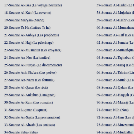
17-Sourate Al-Isra (Le voyage nocturne)
57-Sourate Al-Hadid (Le f
18-Sourate Al-Kahf (La caverne)
58-Sourate Al-Mujadala (
19-Sourate Maryam (Marie)
59-Sourate Al-Hashr (L'e
20-Sourate Ta-Ha (Lettres Ta ha)
60-Sourate Al-Mumtahana
21-Sourate Al-Anbiya (Les prophètes)
61-Sourate As-Saff (Les r
22-Sourate Al-Hajj (Le pélerinage)
62-Sourate Al-Jumu'a (Le
23-Sourate Al-Mu'minun (Les croyants)
63-Sourate Al-Munafiqun 
24-Sourate An-Nur (La lumière)
64-Sourate At-Taghabun (
25-Sourate Al-Furqan (Le discernement)
65-Sourate At-Talaq (Le d
26-Sourate Ash-Shu'ara (Les poètes)
66-Sourate At-Tahrim (L'in
27-Sourate An-Naml (Les fourmis)
67-Sourate Al-Mulk (La r
28-Sourate Al-Qasas (Le récit)
68-Sourate Al-Qalam (La
29-Sourate Al-Ankabut (L'araignée)
69-Sourate Al-Haqqah (Cel
30-Sourate Ar-Rum (Les romains)
70-Sourate Al-Ma'arij (Le
31-Sourate Luqman (Luqman)
71-Sourate Nûh (Noé)
32-Sourate As-Sajda (La prosternation)
72-Sourate Al-Jinn (Les d
33-Sourate Al-Ahzab (Les coalisés)
73-Sourate Al-Muzzammil
34-Sourate Saba (Saba)
74-Sourate Al-Muddathir 