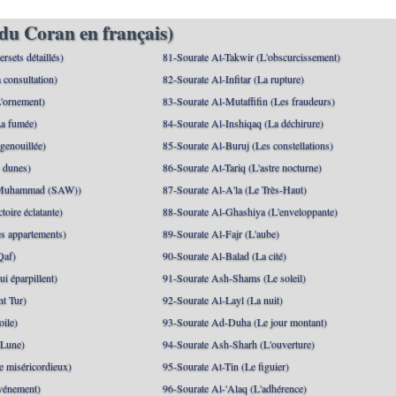
du Coran en français)
rsets détaillés)
81-Sourate At-Takwir (L'obscurcissement)
 consultation)
82-Sourate Al-Infitar (La rupture)
'ornement)
83-Sourate Al-Mutaffifin (Les fraudeurs)
a fumée)
84-Sourate Al-Inshiqaq (La déchirure)
genouillée)
85-Sourate Al-Buruj (Les constellations)
 dunes)
86-Sourate At-Tariq (L'astre nocturne)
(Muhammad (SAW))
87-Sourate Al-A'la (Le Très-Haut)
toire éclatante)
88-Sourate Al-Ghashiya (L'enveloppante)
es appartements)
89-Sourate Al-Fajr (L'aube)
Qaf)
90-Sourate Al-Balad (La cité)
i éparpillent)
91-Sourate Ash-Shams (Le soleil)
nt Tur)
92-Sourate Al-Layl (La nuit)
oile)
93-Sourate Ad-Duha (Le jour montant)
 Lune)
94-Sourate Ash-Sharh (L'ouverture)
 miséricordieux)
95-Sourate At-Tin (Le figuier)
événement)
96-Sourate Al-'Alaq (L'adhérence)