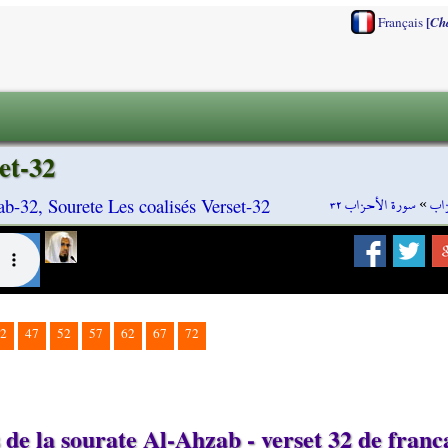
[
Français
Ch
et-32
سورة الأحزاب ٣٢
»
زاب
b-32, Sourete Les coalisés Verset-32
2
47
52
57
62
67
72
de la sourate Al-Ahzab - verset 32 de franç