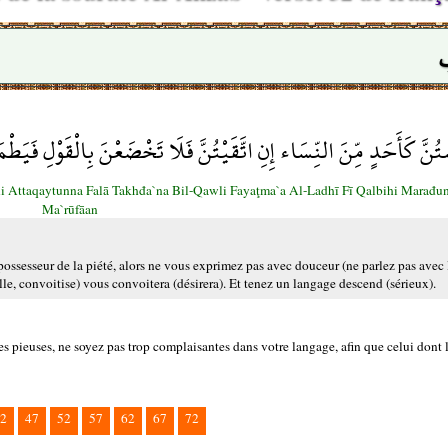
تُنَّ كَأَحَدٍ مِّنَ النِّسَاء إِنِ اتَّقَيْتُنَّ فَلَا تَخْضَعْنَ بِالْقَوْلِ فَيَطْ
Ini Attaqaytunna Falā Takhđa`na Bil-Qawli Fayaţma`a Al-Ladhī Fī Qalbihi Mara
Ma`rūfāan
ossesseur de la piété, alors ne vous exprimez pas avec douceur (ne parlez pas avec
elle, convoitise) vous convoitera (désirera). Et tenez un langage descend (sérieux).
 pieuses, ne soyez pas trop complaisantes dans votre langage, afin que celui dont 
2
47
52
57
62
67
72