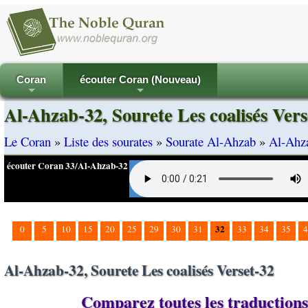
Coran
écouter Coran (Nouveau)
+
+
Al-Ahzab-32, Sourete Les coalisés Vers
Le Coran
»
Liste des sourates
»
Sourate Al-Ahzab
»
Al-Ahza
écouter Coran 33/Al-Ahzab-32
32
0
5
10
15
20
25
29
30
31
33
34
35
4
Al-Ahzab-32, Sourete Les coalisés Verset-32
Comparez toutes les traductions 