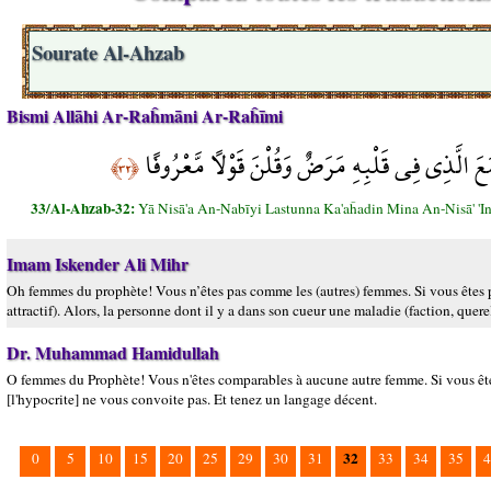
Sourate Al-Ahzab
Bismi Allāhi Ar-Raĥmāni Ar-Raĥīmi
مَعَ الَّذِي فِي قَلْبِهِ مَرَضٌ وَقُلْنَ قَوْلًا مَّعْرُوفًا
﴿٣٢﴾
33/Al-Ahzab-32:
Yā Nisā'a An-Nabīyi Lastunna Ka'aĥadin Mina An-Nisā' '
Imam Iskender Ali Mihr
Oh femmes du prophète! Vous n’êtes pas comme les (autres) femmes. Si vous êtes p
attractif). Alors, la personne dont il y a dans son cueur une maladie (faction, quer
Dr. Muhammad Hamidullah
O femmes du Prophète! Vous n'êtes comparables à aucune autre femme. Si vous êtes
[l'hypocrite] ne vous convoite pas. Et tenez un langage décent.
32
0
5
10
15
20
25
29
30
31
33
34
35
4