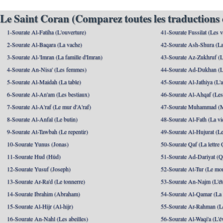
Le Saint Coran (Comparez toutes les traductions 
1-Sourate Al-Fatiha (L'ouverture)
41-Sourate Fussilat (Les ve
2-Sourate Al-Baqara (La vache)
42-Sourate Ash-Shura (La
3-Sourate Al-'Imran (La famille d'Imran)
43-Sourate Az-Zukhruf (L
4-Sourate An-Nisa' (Les femmes)
44-Sourate Ad-Dukhan (L
5-Sourate Al-Maidah (La table)
45-Sourate Al-Jathiya (L'a
6-Sourate Al-An'am (Les bestiaux)
46-Sourate Al-Ahqaf (Les
7-Sourate Al-A'raf (Le mur d'A'raf)
47-Sourate Muhammad 
8-Sourate Al-Anfal (Le butin)
48-Sourate Al-Fath (La vic
9-Sourate At-Tawbah (Le repentir)
49-Sourate Al-Hujurat (L
10-Sourate Yunus (Jonas)
50-Sourate Qaf (La lettre 
11-Sourate Hud (Hûd)
51-Sourate Ad-Dariyat (Qu
12-Sourate Yusuf (Joseph)
52-Sourate At-Tur (Le mo
13-Sourate Ar-Ra'd (Le tonnerre)
53-Sourate An-Najm (L'ét
14-Sourate Ibrahim (Abraham)
54-Sourate Al-Qamar (La
15-Sourate Al-Hijr (Al-hijr)
55-Sourate Ar-Rahman (Le
16-Sourate An-Nahl (Les abeilles)
56-Sourate Al-Waqi'a (L'