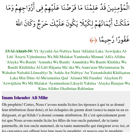
الْمُؤْمِنِينَ قَدْ عَلِمْنَا مَا فَرَضْنَا عَلَيْهِمْ فِي أَزْوَاجِهِمْ وَمَا
مَلَكَتْ أَيْمَانُهُمْ لِكَيْلَا يَكُونَ عَلَيْكَ حَرَجٌ وَكَانَ اللَّهُ
غَفُورًا رَّحِيمًا
﴿٥٠﴾
33/Al-Ahzab-50:
Yā 'Ayyuhā An-Nabīyu 'Innā 'Aĥlalnā Laka 'Azwājaka Al-
Lātī 'Ātayta 'Ujūrahunna Wa Mā Malakat Yamīnuka Mimmā 'Afā'a Allāhu
`Alayka Wa Banāti `Ammika Wa Banāti `Ammātika Wa Banāti Khālika Wa
Banāti Khālātika Al-Lātī Hājarna Ma`aka Wa Amra'atan Mu'uminatan 'In
Wahabat Nafsahā Lilnnabīyi 'In 'Arāda An-Nabīyu 'An Yastankiĥahā Khālişatan
Laka Min Dūni Al-Mu'uminīna Qad `Alimnā Mā Farađnā `Alayhim Fī
'Azwājihim Wa Mā Malakat 'Aymānuhum Likaylā Yakūna `Alayka Ĥarajun Wa
Kāna Allāhu Ghafūrāan Raĥīmāan
Imam Iskender Ali Mihr
Oh prophète! Certes, Nous t’avons rendu licites les épouses à qui tu as donné
leur rétribution (leur dote), et les échapées de guerre dont (sous) ta main tu en es
dirigeant, et qu’Allah t’a donné comme attribution. Et c’est spécialement pout
toi que Nous avons rendu licite les filles de ton oncle paternel, de ta tante
paternelle, de ton oncle maternel, de ta tante maternelle qui émigrent avec toi, et
les croyantes qui offrent leur âme pour le prophète, et pouvu que le prophète