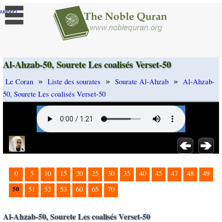
]
anger
Al-Ahzab-50, Sourete Les coalisés Verset-50
»
»
»
Le Coran
Liste des sourates
Sourate Al-Ahzab
Al-Ahzab-
50, Sourete Les coalisés Verset-50
0
5
10
15
20
25
30
35
40
45
47
48
49
50
51
52
53
60
65
70
Al-Ahzab-50, Sourete Les coalisés Verset-50