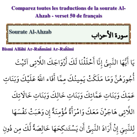
Comparez toutes les traductions de la sourate Al-
Ahzab - verset 50 de français
سورة الأحزاب
Sourate Al-Ahzab
Bismi Allāhi Ar-Raĥmāni Ar-Raĥīmi
يَا أَيُّهَا النَّبِيُّ إِنَّا أَحْلَلْنَا لَكَ أَزْوَاجَكَ اللَّاتِي آتَيْتَ
أُجُورَهُنَّ وَمَا مَلَكَتْ يَمِينُكَ مِمَّا أَفَاء اللَّهُ عَلَيْكَ وَبَنَاتِ
عَمِّكَ وَبَنَاتِ عَمَّاتِكَ وَبَنَاتِ خَالِكَ وَبَنَاتِ خَالَاتِكَ
اللَّاتِي هَاجَرْنَ مَعَكَ وَامْرَأَةً مُّؤْمِنَةً إِن وَهَبَتْ نَفْسَهَا
لِلنَّبِيِّ إِنْ أَرَادَ النَّبِيُّ أَن يَسْتَنكِحَهَا خَالِصَةً لَّكَ مِن دُونِ