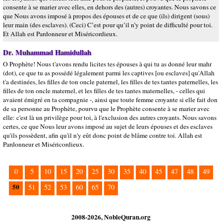
consente à se marier avec elles, en dehors des (autres) croyantes. Nous savons ce
que Nous avons imposé à propos des épouses et de ce que (ils) dirigent (sous)
leur main (des esclaves). (Ceci) C’est pour qu’il n’y point de difficulté pour toi.
Et Allah est Pardonneur et Miséricordieux.
Dr. Muhammad Hamidullah
O Prophète! Nous t'avons rendu licites tes épouses à qui tu as donné leur mahr
(dot), ce que tu as possédé légalement parmi les captives [ou esclaves] qu'Allah
t'a destinées, les filles de ton oncle paternel, les filles de tes tantes paternelles, les
filles de ton oncle maternel, et les filles de tes tantes maternelles, - celles qui
avaient émigré en ta compagnie -, ainsi que toute femme croyante si elle fait don
de sa personne au Prophète, pourvu que le Prophète consente à se marier avec
elle: c'est là un privilège pour toi, à l'exclusion des autres croyants. Nous savons
certes, ce que Nous leur avons imposé au sujet de leurs épouses et des esclaves
qu'ils possèdent, afin qu'il n'y eût donc point de blâme contre toi. Allah est
Pardonneur et Miséricordieux.
0
5
10
15
20
25
30
35
40
45
47
48
49
50
51
52
53
60
65
70
2008-2026, NobleQuran.org