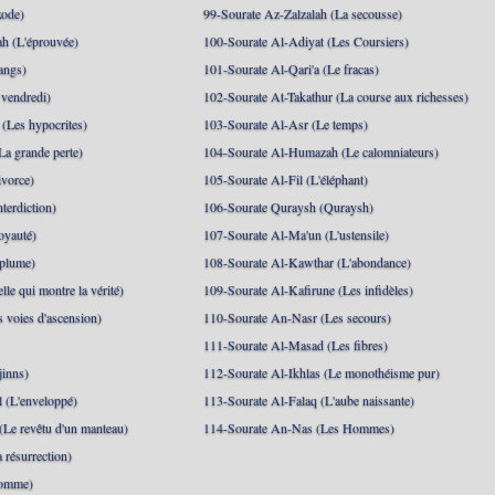
xode)
99-Sourate Az-Zalzalah (La secousse)
h (L'éprouvée)
100-Sourate Al-Adiyat (Les Coursiers)
angs)
101-Sourate Al-Qari'a (Le fracas)
 vendredi)
102-Sourate At-Takathur (La course aux richesses)
(Les hypocrites)
103-Sourate Al-Asr (Le temps)
La grande perte)
104-Sourate Al-Humazah (Le calomniateurs)
ivorce)
105-Sourate Al-Fil (L'éléphant)
terdiction)
106-Sourate Quraysh (Quraysh)
oyauté)
107-Sourate Al-Ma'un (L'ustensile)
 plume)
108-Sourate Al-Kawthar (L'abondance)
le qui montre la vérité)
109-Sourate Al-Kafirune (Les infidèles)
s voies d'ascension)
110-Sourate An-Nasr (Les secours)
111-Sourate Al-Masad (Les fibres)
jinns)
112-Sourate Al-Ikhlas (Le monothéisme pur)
 (L'enveloppé)
113-Sourate Al-Falaq (L'aube naissante)
(Le revêtu d'un manteau)
114-Sourate An-Nas (Les Hommes)
 résurrection)
Homme)