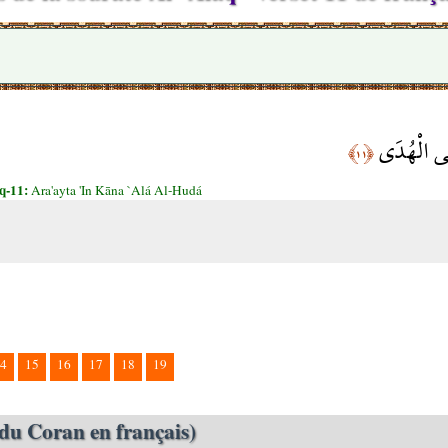
لَى الْهُدَى
﴿١١﴾
q-11:
Ara'ayta 'In Kāna `Alá Al-Hudá
4
15
16
17
18
19
du Coran en français)