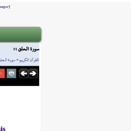
]
anger
سورة الـعلق ١١
سورة الـعل
»
القرآن الكريم
is