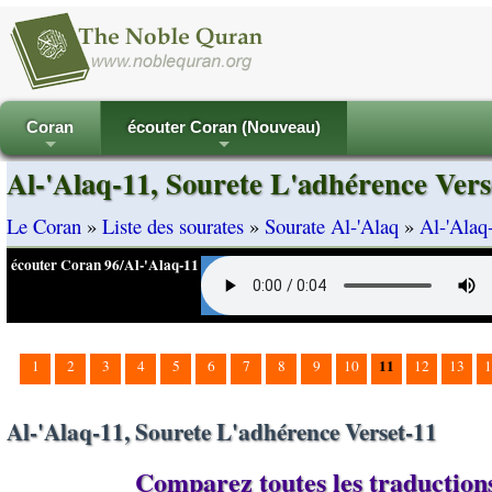
Coran
écouter Coran (Nouveau)
+
+
Al-'Alaq-11, Sourete L'adhérence Vers
Le Coran
»
Liste des sourates
»
Sourate Al-'Alaq
»
Al-'Alaq
écouter Coran 96/Al-'Alaq-11
11
1
2
3
4
5
6
7
8
9
10
12
13
1
Al-'Alaq-11, Sourete L'adhérence Verset-11
Comparez toutes les traductions 