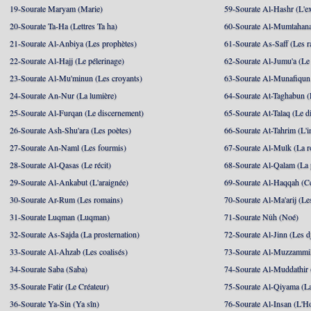
19-Sourate Maryam (Marie)
59-Sourate Al-Hashr (L'e
20-Sourate Ta-Ha (Lettres Ta ha)
60-Sourate Al-Mumtahana
21-Sourate Al-Anbiya (Les prophètes)
61-Sourate As-Saff (Les r
22-Sourate Al-Hajj (Le pélerinage)
62-Sourate Al-Jumu'a (Le
23-Sourate Al-Mu'minun (Les croyants)
63-Sourate Al-Munafiqun 
24-Sourate An-Nur (La lumière)
64-Sourate At-Taghabun (
25-Sourate Al-Furqan (Le discernement)
65-Sourate At-Talaq (Le d
26-Sourate Ash-Shu'ara (Les poètes)
66-Sourate At-Tahrim (L'in
27-Sourate An-Naml (Les fourmis)
67-Sourate Al-Mulk (La r
28-Sourate Al-Qasas (Le récit)
68-Sourate Al-Qalam (La
29-Sourate Al-Ankabut (L'araignée)
69-Sourate Al-Haqqah (Cel
30-Sourate Ar-Rum (Les romains)
70-Sourate Al-Ma'arij (Le
31-Sourate Luqman (Luqman)
71-Sourate Nûh (Noé)
32-Sourate As-Sajda (La prosternation)
72-Sourate Al-Jinn (Les d
33-Sourate Al-Ahzab (Les coalisés)
73-Sourate Al-Muzzammil
34-Sourate Saba (Saba)
74-Sourate Al-Muddathir 
35-Sourate Fatir (Le Créateur)
75-Sourate Al-Qiyama (La
36-Sourate Ya-Sin (Ya sîn)
76-Sourate Al-Insan (L'