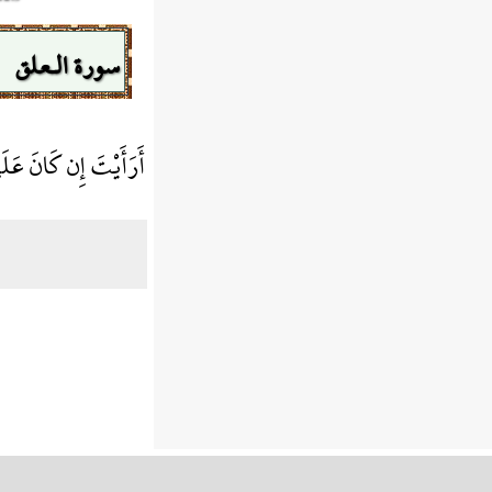
سورة الـعلق
أَرَأَيْتَ إِن كَانَ عَ