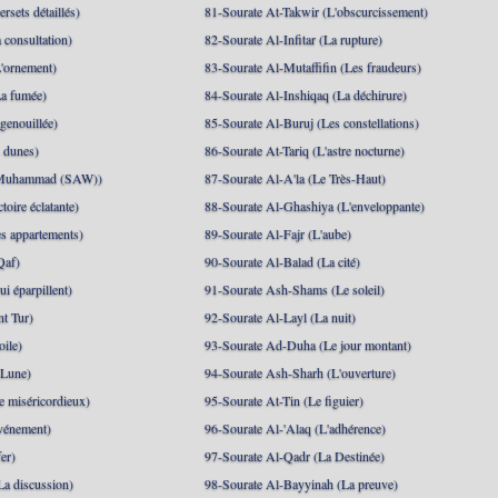
rsets détaillés)
81-Sourate At-Takwir (L'obscurcissement)
 consultation)
82-Sourate Al-Infitar (La rupture)
'ornement)
83-Sourate Al-Mutaffifin (Les fraudeurs)
a fumée)
84-Sourate Al-Inshiqaq (La déchirure)
genouillée)
85-Sourate Al-Buruj (Les constellations)
 dunes)
86-Sourate At-Tariq (L'astre nocturne)
(Muhammad (SAW))
87-Sourate Al-A'la (Le Très-Haut)
toire éclatante)
88-Sourate Al-Ghashiya (L'enveloppante)
es appartements)
89-Sourate Al-Fajr (L'aube)
Qaf)
90-Sourate Al-Balad (La cité)
i éparpillent)
91-Sourate Ash-Shams (Le soleil)
nt Tur)
92-Sourate Al-Layl (La nuit)
oile)
93-Sourate Ad-Duha (Le jour montant)
 Lune)
94-Sourate Ash-Sharh (L'ouverture)
 miséricordieux)
95-Sourate At-Tin (Le figuier)
événement)
96-Sourate Al-'Alaq (L'adhérence)
er)
97-Sourate Al-Qadr (La Destinée)
La discussion)
98-Sourate Al-Bayyinah (La preuve)