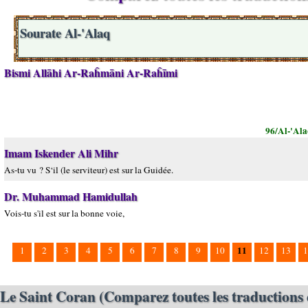
Sourate Al-'Alaq
Bismi Allāhi Ar-Raĥmāni Ar-Raĥīmi
96/Al-'Ala
Imam Iskender Ali Mihr
As-tu vu ? S‘il (le serviteur) est sur la Guidée.
Dr. Muhammad Hamidullah
Vois-tu s'il est sur la bonne voie,
11
1
2
3
4
5
6
7
8
9
10
12
13
1
Le Saint Coran (Comparez toutes les traductions 