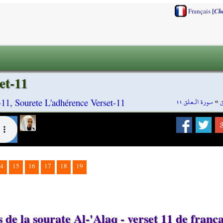
[
Français
Ch
et-11
سورة الـعلق ١١
»
ق
-11, Sourete L'adhérence Verset-11
4
15
16
17
18
19
de la sourate Al-'Alaq - verset 11 de frança