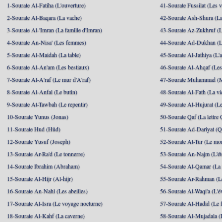
1-Sourate Al-Fatiha (L'ouverture)
41-Sourate Fussilat (Les ve
2-Sourate Al-Baqara (La vache)
42-Sourate Ash-Shura (La
3-Sourate Al-'Imran (La famille d'Imran)
43-Sourate Az-Zukhruf (L
4-Sourate An-Nisa' (Les femmes)
44-Sourate Ad-Dukhan (L
5-Sourate Al-Maidah (La table)
45-Sourate Al-Jathiya (L'a
6-Sourate Al-An'am (Les bestiaux)
46-Sourate Al-Ahqaf (Les
7-Sourate Al-A'raf (Le mur d'A'raf)
47-Sourate Muhammad 
8-Sourate Al-Anfal (Le butin)
48-Sourate Al-Fath (La vic
9-Sourate At-Tawbah (Le repentir)
49-Sourate Al-Hujurat (L
10-Sourate Yunus (Jonas)
50-Sourate Qaf (La lettre 
11-Sourate Hud (Hûd)
51-Sourate Ad-Dariyat (Qu
12-Sourate Yusuf (Joseph)
52-Sourate At-Tur (Le mo
13-Sourate Ar-Ra'd (Le tonnerre)
53-Sourate An-Najm (L'ét
14-Sourate Ibrahim (Abraham)
54-Sourate Al-Qamar (La
15-Sourate Al-Hijr (Al-hijr)
55-Sourate Ar-Rahman (Le
16-Sourate An-Nahl (Les abeilles)
56-Sourate Al-Waqi'a (L'
17-Sourate Al-Isra (Le voyage nocturne)
57-Sourate Al-Hadid (Le f
18-Sourate Al-Kahf (La caverne)
58-Sourate Al-Mujadala (