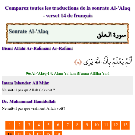
Comparez toutes les traductions de la sourate Al-'Alaq
- verset 14 de français
سورة الـعلق
Sourate Al-'Alaq
Bismi Allāhi Ar-Raĥmāni Ar-Raĥīmi
أَلَمْ يَعْلَمْ بِأَنَّ اللَّهَ يَرَى
﴿١٤﴾
96/Al-'Alaq-14:
Alam Ya`lam Bi'anna Allāha Yará
Imam Iskender Ali Mihr
Ne sait-il pas qu’Allah (le) voit ?
Dr. Muhammad Hamidullah
Ne sait-il pas que vraiment Allah voit?
1
2
3
4
5
6
7
8
9
10
11
12
13
14
15
16
17
18
19