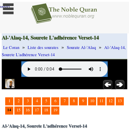
]
anger
Al-'Alaq-14, Sourete L'adhérence Verset-14
»
»
»
Le Coran
Liste des sourates
Sourate Al-'Alaq
Al-'Alaq-14,
Sourete L'adhérence Verset-14
1
2
3
4
5
6
7
8
9
10
11
12
13
14
15
16
17
18
19
Al-'Alaq-14, Sourete L'adhérence Verset-14