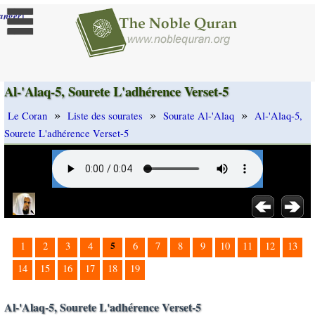
]
anger
Al-'Alaq-5, Sourete L'adhérence Verset-5
»
»
»
Le Coran
Liste des sourates
Sourate Al-'Alaq
Al-'Alaq-5,
Sourete L'adhérence Verset-5
5
1
2
3
4
6
7
8
9
10
11
12
13
14
15
16
17
18
19
Al-'Alaq-5, Sourete L'adhérence Verset-5