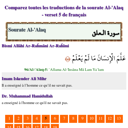
Comparez toutes les traductions de la sourate Al-'Alaq
- verset 5 de français
سورة الـعلق
Sourate Al-'Alaq
Bismi Allāhi Ar-Raĥmāni Ar-Raĥīmi
عَلَّمَ الْإِنسَانَ مَا لَمْ يَعْلَمْ
﴿٥﴾
96/Al-'Alaq-5:
`Allama Al-'Insāna Mā Lam Ya`lam
Imam Iskender Ali Mihr
Il a enseigné à l’homme ce qu’il ne savait pas.
Dr. Muhammad Hamidullah
a enseigné à l'homme ce qu'il ne savait pas.
5
1
2
3
4
6
7
8
9
10
11
12
13
14
15
16
17
18
19