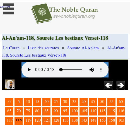
]
anger
Al-An'am-118, Sourete Les bestiaux Verset-118
»
»
»
Le Coran
Liste des sourates
Sourate Al-An'am
Al-An'am-
118, Sourete Les bestiaux Verset-118
0
5
10
15
20
25
30
35
40
45
50
55
60
65
70
75
80
85
90
95
100
105
110
115
115
116
118
117
119
120
121
128
133
138
143
148
153
158
163