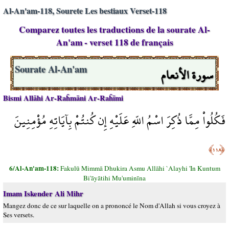
Al-An'am-118, Sourete Les bestiaux Verset-118
Comparez toutes les traductions de la sourate Al-
An'am - verset 118 de français
سورة الأنعام
Sourate Al-An'am
Bismi Allāhi Ar-Raĥmāni Ar-Raĥīmi
فَكُلُواْ مِمَّا ذُكِرَ اسْمُ اللّهِ عَلَيْهِ إِن كُنتُمْ بِآيَاتِهِ مُؤْمِنِينَ
﴿١١٨﴾
6/Al-An'am-118:
Fakulū Mimmā Dhukira Asmu Allāhi `Alayhi 'In Kuntum
Bi'āyātihi Mu'uminīna
Imam Iskender Ali Mihr
Mangez donc de ce sur laquelle on a prononcé le Nom d'Allah si vous croyez à
Ses versets.