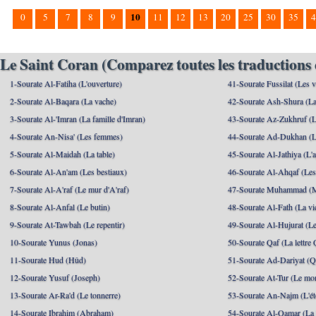
10
0
5
7
8
9
11
12
13
20
25
30
35
4
Le Saint Coran (Comparez toutes les traductions 
1-Sourate Al-Fatiha (L'ouverture)
41-Sourate Fussilat (Les ve
2-Sourate Al-Baqara (La vache)
42-Sourate Ash-Shura (La
3-Sourate Al-'Imran (La famille d'Imran)
43-Sourate Az-Zukhruf (L
4-Sourate An-Nisa' (Les femmes)
44-Sourate Ad-Dukhan (L
5-Sourate Al-Maidah (La table)
45-Sourate Al-Jathiya (L'a
6-Sourate Al-An'am (Les bestiaux)
46-Sourate Al-Ahqaf (Les
7-Sourate Al-A'raf (Le mur d'A'raf)
47-Sourate Muhammad 
8-Sourate Al-Anfal (Le butin)
48-Sourate Al-Fath (La vic
9-Sourate At-Tawbah (Le repentir)
49-Sourate Al-Hujurat (L
10-Sourate Yunus (Jonas)
50-Sourate Qaf (La lettre 
11-Sourate Hud (Hûd)
51-Sourate Ad-Dariyat (Qu
12-Sourate Yusuf (Joseph)
52-Sourate At-Tur (Le mo
13-Sourate Ar-Ra'd (Le tonnerre)
53-Sourate An-Najm (L'ét
14-Sourate Ibrahim (Abraham)
54-Sourate Al-Qamar (La