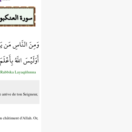
سورة العنكب
وَمِنَ النَّاسِ مَن يَقُول
أَوَلَيْسَ اللَّهُ بِأَعْ
n Rabbika Layaqūlunna
e arrive de ton Seigneur,
un châtiment d'Allah. Or,