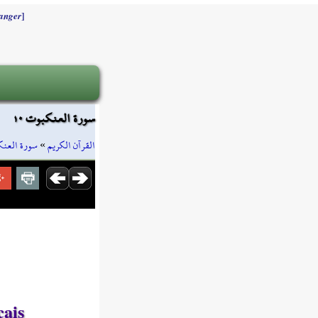
]
anger
سورة العنكبوت ١٠
سورة العن
»
القرآن الكريم
çais