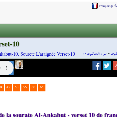
[
Français
Ch
rset-10
سورة العنكبوت ١٠
»
كبوت
kabut-10, Sourete L'araignée Verset-10
0
45
50
55
60
65
e la sourate Al-Ankabut - verset 10 de fran