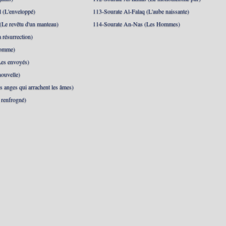
 (L'enveloppé)
113-Sourate Al-Falaq (L'aube naissante)
(Le revêtu d'un manteau)
114-Sourate An-Nas (Les Hommes)
 résurrection)
Homme)
Les envoyés)
ouvelle)
s anges qui arrachent les âmes)
t renfrogné)