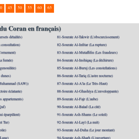
0
45
50
55
60
65
du Coran en français)
rsets détaillés)
81-Sourate At-Takwir (L'obscurcissement)
 consultation)
82-Sourate Al-Infitar (La rupture)
'ornement)
83-Sourate Al-Mutaffifin (Les fraudeurs)
a fumée)
84-Sourate Al-Inshiqaq (La déchirure)
genouillée)
85-Sourate Al-Buruj (Les constellations)
 dunes)
86-Sourate At-Tariq (L'astre nocturne)
(Muhammad (SAW))
87-Sourate Al-A'la (Le Très-Haut)
toire éclatante)
88-Sourate Al-Ghashiya (L'enveloppante)
es appartements)
89-Sourate Al-Fajr (L'aube)
Qaf)
90-Sourate Al-Balad (La cité)
i éparpillent)
91-Sourate Ash-Shams (Le soleil)
nt Tur)
92-Sourate Al-Layl (La nuit)
oile)
93-Sourate Ad-Duha (Le jour montant)
 Lune)
94-Sourate Ash-Sharh (L'ouverture)