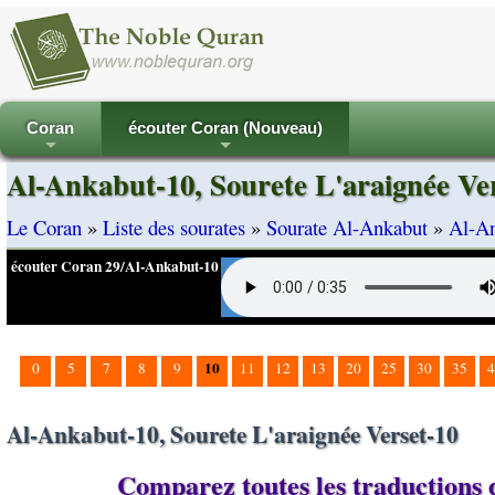
Coran
écouter Coran (Nouveau)
+
+
Al-Ankabut-10, Sourete L'araignée Ve
Le Coran
»
Liste des sourates
»
Sourate Al-Ankabut
»
Al-An
écouter Coran 29/Al-Ankabut-10
10
0
5
7
8
9
11
12
13
20
25
30
35
4
Al-Ankabut-10, Sourete L'araignée Verset-10
Comparez toutes les traductions d