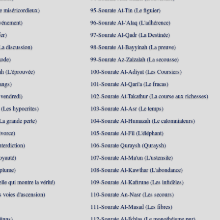
 miséricordieux)
95-Sourate At-Tin (Le figuier)
événement)
96-Sourate Al-'Alaq (L'adhérence)
er)
97-Sourate Al-Qadr (La Destinée)
La discussion)
98-Sourate Al-Bayyinah (La preuve)
xode)
99-Sourate Az-Zalzalah (La secousse)
h (L'éprouvée)
100-Sourate Al-Adiyat (Les Coursiers)
angs)
101-Sourate Al-Qari'a (Le fracas)
 vendredi)
102-Sourate At-Takathur (La course aux richesses)
(Les hypocrites)
103-Sourate Al-Asr (Le temps)
La grande perte)
104-Sourate Al-Humazah (Le calomniateurs)
ivorce)
105-Sourate Al-Fil (L'éléphant)
terdiction)
106-Sourate Quraysh (Quraysh)
oyauté)
107-Sourate Al-Ma'un (L'ustensile)
 plume)
108-Sourate Al-Kawthar (L'abondance)
le qui montre la vérité)
109-Sourate Al-Kafirune (Les infidèles)
s voies d'ascension)
110-Sourate An-Nasr (Les secours)
111-Sourate Al-Masad (Les fibres)
jinns)
112-Sourate Al-Ikhlas (Le monothéisme pur)