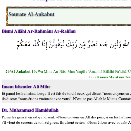
Sourate Al-Ankabut
Bismi Allāhi Ar-Raĥmāni Ar-Raĥīmi
َّهِ وَلَئِن جَاء نَصْرٌ مِّن رَّبِّكَ لَيَقُولُنَّ إِنَّا كُنَّا مَعَكُمْ
29/Al-Ankabut-10:
Wa Mina An-Nāsi Man Yaqūlu 'Āmannā Billāhi Fa'idhā 'Ūd
'Innā Kunnā Ma`akum 'Awa
Imam Iskender Ali Mihr
Et parmi les humains, lorsqu’il est fait du tord à ceux qui disent “nous croyons en 
ils disent: “nous étions vraiment avec vous”. N’est-ce pas Allah le Mieux Connais
Dr. Muhammad Hamidullah
Parmi les gens il en est qui disent: «Nous croyons en Allah» puis, si on les fait s
s'il vient du secours de ton Seigneur, ils diront certes: «Nous étions avec vous!» Al