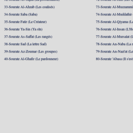
33-Sourate Al-Ahzab (Les coalisés)
73-Sourate Al-Muzzammil
34-Sourate Saba (Saba)
74-Sourate Al-Muddathir 
35-Sourate Fatir (Le Créateur)
75-Sourate Al-Qiyama (La
36-Sourate Ya-Sin (Ya sîn)
76-Sourate Al-Insan (L'
37-Sourate As-Saffat (Les rangés)
77-Sourate Al-Mursalat (
38-Sourate Sad (La lettre Sad)
78-Sourate An-Naba (La n
39-Sourate Az-Zoumar (Les groupes)
79-Sourate An-Nazi'at (Le
40-Sourate Al-Ghafir (Le pardonneur)
80-Sourate 'Abasa (Il s'es