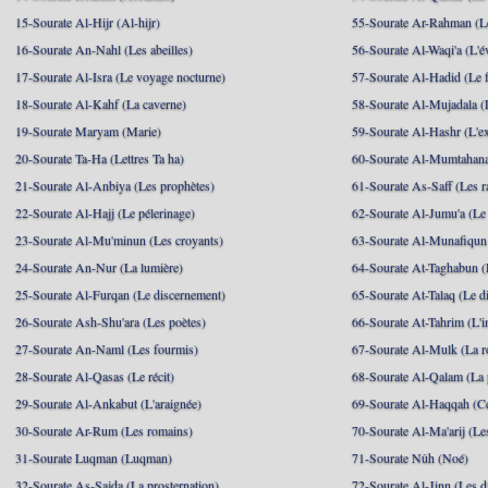
15-Sourate Al-Hijr (Al-hijr)
55-Sourate Ar-Rahman (Le
16-Sourate An-Nahl (Les abeilles)
56-Sourate Al-Waqi'a (L'
17-Sourate Al-Isra (Le voyage nocturne)
57-Sourate Al-Hadid (Le f
18-Sourate Al-Kahf (La caverne)
58-Sourate Al-Mujadala (
19-Sourate Maryam (Marie)
59-Sourate Al-Hashr (L'e
20-Sourate Ta-Ha (Lettres Ta ha)
60-Sourate Al-Mumtahana
21-Sourate Al-Anbiya (Les prophètes)
61-Sourate As-Saff (Les r
22-Sourate Al-Hajj (Le pélerinage)
62-Sourate Al-Jumu'a (Le
23-Sourate Al-Mu'minun (Les croyants)
63-Sourate Al-Munafiqun 
24-Sourate An-Nur (La lumière)
64-Sourate At-Taghabun (
25-Sourate Al-Furqan (Le discernement)
65-Sourate At-Talaq (Le d
26-Sourate Ash-Shu'ara (Les poètes)
66-Sourate At-Tahrim (L'in
27-Sourate An-Naml (Les fourmis)
67-Sourate Al-Mulk (La r
28-Sourate Al-Qasas (Le récit)
68-Sourate Al-Qalam (La
29-Sourate Al-Ankabut (L'araignée)
69-Sourate Al-Haqqah (Cel
30-Sourate Ar-Rum (Les romains)
70-Sourate Al-Ma'arij (Le
31-Sourate Luqman (Luqman)
71-Sourate Nûh (Noé)
32-Sourate As-Sajda (La prosternation)
72-Sourate Al-Jinn (Les d