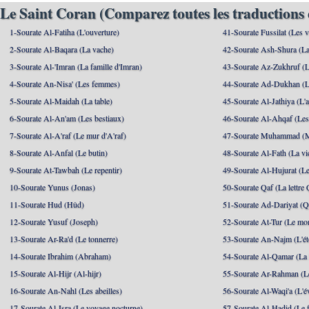
Le Saint Coran (Comparez toutes les traductions 
1-Sourate Al-Fatiha (L'ouverture)
41-Sourate Fussilat (Les ve
2-Sourate Al-Baqara (La vache)
42-Sourate Ash-Shura (La
3-Sourate Al-'Imran (La famille d'Imran)
43-Sourate Az-Zukhruf (L
4-Sourate An-Nisa' (Les femmes)
44-Sourate Ad-Dukhan (L
5-Sourate Al-Maidah (La table)
45-Sourate Al-Jathiya (L'a
6-Sourate Al-An'am (Les bestiaux)
46-Sourate Al-Ahqaf (Les
7-Sourate Al-A'raf (Le mur d'A'raf)
47-Sourate Muhammad 
8-Sourate Al-Anfal (Le butin)
48-Sourate Al-Fath (La vic
9-Sourate At-Tawbah (Le repentir)
49-Sourate Al-Hujurat (L
10-Sourate Yunus (Jonas)
50-Sourate Qaf (La lettre 
11-Sourate Hud (Hûd)
51-Sourate Ad-Dariyat (Qu
12-Sourate Yusuf (Joseph)
52-Sourate At-Tur (Le mo
13-Sourate Ar-Ra'd (Le tonnerre)
53-Sourate An-Najm (L'ét
14-Sourate Ibrahim (Abraham)
54-Sourate Al-Qamar (La
15-Sourate Al-Hijr (Al-hijr)
55-Sourate Ar-Rahman (Le
16-Sourate An-Nahl (Les abeilles)
56-Sourate Al-Waqi'a (L'
17-Sourate Al-Isra (Le voyage nocturne)
57-Sourate Al-Hadid (Le f