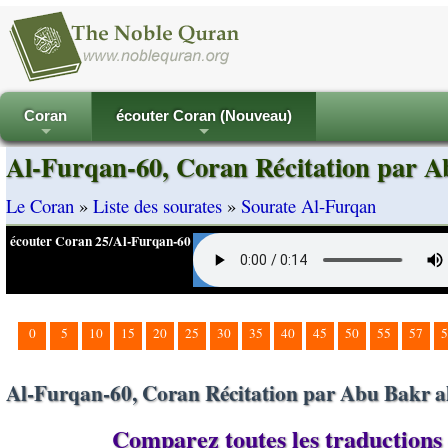
Coran
écouter Coran (Nouveau)
+
+
Al-Furqan-60, Coran Récitation par A
Le Coran
»
Liste des sourates
»
Sourate Al-Furqan
écouter Coran 25/Al-Furqan-60
0
5
10
15
20
25
30
35
40
45
50
55
57
5
Al-Furqan-60, Coran Récitation par Abu Bakr al
Comparez toutes les traductions 