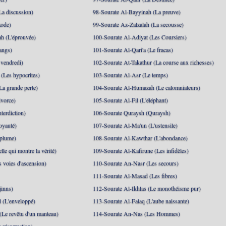
La discussion)
98-Sourate Al-Bayyinah (La preuve)
xode)
99-Sourate Az-Zalzalah (La secousse)
h (L'éprouvée)
100-Sourate Al-Adiyat (Les Coursiers)
angs)
101-Sourate Al-Qari'a (Le fracas)
 vendredi)
102-Sourate At-Takathur (La course aux richesses)
(Les hypocrites)
103-Sourate Al-Asr (Le temps)
La grande perte)
104-Sourate Al-Humazah (Le calomniateurs)
ivorce)
105-Sourate Al-Fil (L'éléphant)
terdiction)
106-Sourate Quraysh (Quraysh)
oyauté)
107-Sourate Al-Ma'un (L'ustensile)
 plume)
108-Sourate Al-Kawthar (L'abondance)
le qui montre la vérité)
109-Sourate Al-Kafirune (Les infidèles)
s voies d'ascension)
110-Sourate An-Nasr (Les secours)
111-Sourate Al-Masad (Les fibres)
jinns)
112-Sourate Al-Ikhlas (Le monothéisme pur)
 (L'enveloppé)
113-Sourate Al-Falaq (L'aube naissante)
(Le revêtu d'un manteau)
114-Sourate An-Nas (Les Hommes)