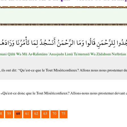
جُدُوا لِلرَّحْمَنِ قَالُوا وَمَا الرَّحْمَنُ أَنَسْجُدُ لِمَا تَأْمُرُنَا وَزَادَه
aĥmani Qālū Wa Mā Ar-Raĥmānu 'Anasjudu Limā Ta'murunā Wa Zādahum Nufūrāan
, ils ont dit: “Qu’est-ce que le Tout Miséricordieux? Allons nous nous prosterner d
t: «Qu'est-ce donc que le Tout Miséricordieux? Allons-nous nous prosterner devant 
60
8
59
61
62
63
70
75