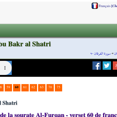
[
Français
Ch
bu Bakr al Shatri
سورة الفرقان ٦٠
»
ن
60
8
59
61
62
63
70
75
 Shatri
de la sourate Al-Furqan - verset 60 de franç