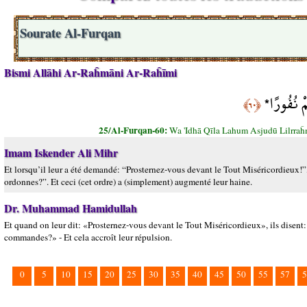
Sourate Al-Furqan
Bismi Allāhi Ar-Raĥmāni Ar-Raĥīmi
ُمْ نُفُورًا
﴿٦٠﴾
25/Al-Furqan-60:
Wa 'Idhā Qīla Lahum Asjudū Lilrr
Imam Iskender Ali Mihr
Et lorsqu’il leur a été demandé: “Prosternez-vous devant le Tout Miséricordieux!”
ordonnes?”. Et ceci (cet ordre) a (simplement) augmenté leur haine.
Dr. Muhammad Hamidullah
Et quand on leur dit: «Prosternez-vous devant le Tout Miséricordieux», ils disen
commandes?» - Et cela accroît leur répulsion.
0
5
10
15
20
25
30
35
40
45
50
55
57
5