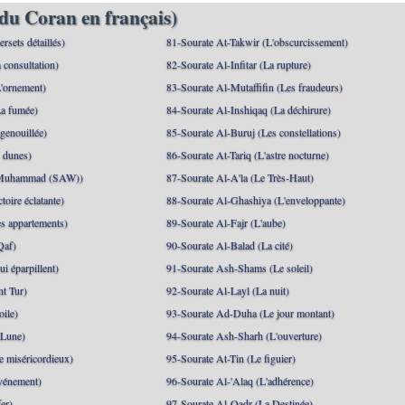
du Coran en français)
rsets détaillés)
81-Sourate At-Takwir (L'obscurcissement)
 consultation)
82-Sourate Al-Infitar (La rupture)
'ornement)
83-Sourate Al-Mutaffifin (Les fraudeurs)
a fumée)
84-Sourate Al-Inshiqaq (La déchirure)
genouillée)
85-Sourate Al-Buruj (Les constellations)
 dunes)
86-Sourate At-Tariq (L'astre nocturne)
(Muhammad (SAW))
87-Sourate Al-A'la (Le Très-Haut)
toire éclatante)
88-Sourate Al-Ghashiya (L'enveloppante)
es appartements)
89-Sourate Al-Fajr (L'aube)
Qaf)
90-Sourate Al-Balad (La cité)
i éparpillent)
91-Sourate Ash-Shams (Le soleil)
nt Tur)
92-Sourate Al-Layl (La nuit)
oile)
93-Sourate Ad-Duha (Le jour montant)
 Lune)
94-Sourate Ash-Sharh (L'ouverture)
 miséricordieux)
95-Sourate At-Tin (Le figuier)
événement)
96-Sourate Al-'Alaq (L'adhérence)
er)
97-Sourate Al-Qadr (La Destinée)