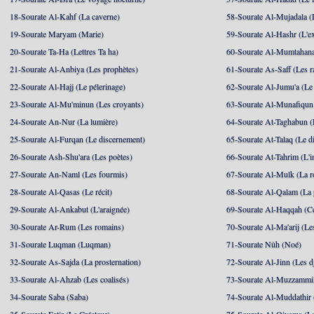
18-Sourate Al-Kahf (La caverne)
58-Sourate Al-Mujadala (
19-Sourate Maryam (Marie)
59-Sourate Al-Hashr (L'e
20-Sourate Ta-Ha (Lettres Ta ha)
60-Sourate Al-Mumtahana
21-Sourate Al-Anbiya (Les prophètes)
61-Sourate As-Saff (Les r
22-Sourate Al-Hajj (Le pélerinage)
62-Sourate Al-Jumu'a (Le
23-Sourate Al-Mu'minun (Les croyants)
63-Sourate Al-Munafiqun 
24-Sourate An-Nur (La lumière)
64-Sourate At-Taghabun (
25-Sourate Al-Furqan (Le discernement)
65-Sourate At-Talaq (Le d
26-Sourate Ash-Shu'ara (Les poètes)
66-Sourate At-Tahrim (L'in
27-Sourate An-Naml (Les fourmis)
67-Sourate Al-Mulk (La r
28-Sourate Al-Qasas (Le récit)
68-Sourate Al-Qalam (La
29-Sourate Al-Ankabut (L'araignée)
69-Sourate Al-Haqqah (Cel
30-Sourate Ar-Rum (Les romains)
70-Sourate Al-Ma'arij (Le
31-Sourate Luqman (Luqman)
71-Sourate Nûh (Noé)
32-Sourate As-Sajda (La prosternation)
72-Sourate Al-Jinn (Les d
33-Sourate Al-Ahzab (Les coalisés)
73-Sourate Al-Muzzammil
34-Sourate Saba (Saba)
74-Sourate Al-Muddathir 