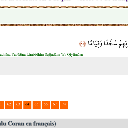
َبِّهِمْ سُجَّدًا وَقِيَامًا
﴿٦٤﴾
adhīna Yabītūna Lirabbihim Sujjadāan Wa Qiyāmāan
64
1
62
63
65
66
67
74
du Coran en français)