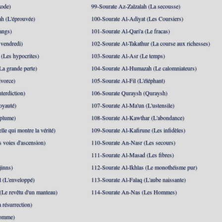
xode)
99-Sourate Az-Zalzalah (La secousse)
h (L'éprouvée)
100-Sourate Al-Adiyat (Les Coursiers)
angs)
101-Sourate Al-Qari'a (Le fracas)
 vendredi)
102-Sourate At-Takathur (La course aux richesses)
(Les hypocrites)
103-Sourate Al-Asr (Le temps)
La grande perte)
104-Sourate Al-Humazah (Le calomniateurs)
ivorce)
105-Sourate Al-Fil (L'éléphant)
terdiction)
106-Sourate Quraysh (Quraysh)
oyauté)
107-Sourate Al-Ma'un (L'ustensile)
 plume)
108-Sourate Al-Kawthar (L'abondance)
le qui montre la vérité)
109-Sourate Al-Kafirune (Les infidèles)
s voies d'ascension)
110-Sourate An-Nasr (Les secours)
111-Sourate Al-Masad (Les fibres)
jinns)
112-Sourate Al-Ikhlas (Le monothéisme pur)
 (L'enveloppé)
113-Sourate Al-Falaq (L'aube naissante)
(Le revêtu d'un manteau)
114-Sourate An-Nas (Les Hommes)
 résurrection)
Homme)