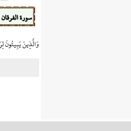
سورة الفرقان
وَالَّذِينَ يَبِيتُونَ لِر