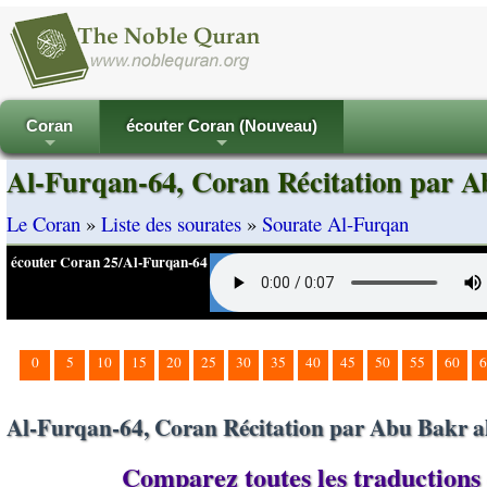
Coran
écouter Coran (Nouveau)
+
+
Al-Furqan-64, Coran Récitation par A
Le Coran
»
Liste des sourates
»
Sourate Al-Furqan
écouter Coran 25/Al-Furqan-64
0
5
10
15
20
25
30
35
40
45
50
55
60
6
Al-Furqan-64, Coran Récitation par Abu Bakr al
Comparez toutes les traductions 