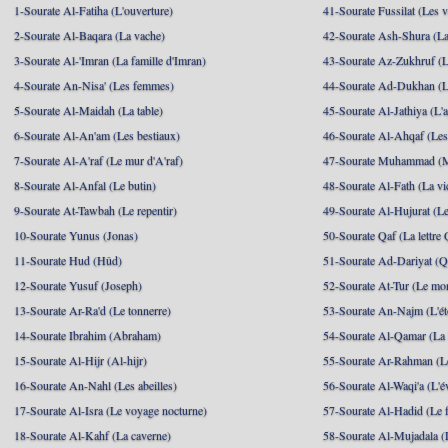
1-Sourate Al-Fatiha (L'ouverture)
41-Sourate Fussilat (Les ve
2-Sourate Al-Baqara (La vache)
42-Sourate Ash-Shura (La
3-Sourate Al-'Imran (La famille d'Imran)
43-Sourate Az-Zukhruf (L
4-Sourate An-Nisa' (Les femmes)
44-Sourate Ad-Dukhan (L
5-Sourate Al-Maidah (La table)
45-Sourate Al-Jathiya (L'a
6-Sourate Al-An'am (Les bestiaux)
46-Sourate Al-Ahqaf (Les
7-Sourate Al-A'raf (Le mur d'A'raf)
47-Sourate Muhammad 
8-Sourate Al-Anfal (Le butin)
48-Sourate Al-Fath (La vic
9-Sourate At-Tawbah (Le repentir)
49-Sourate Al-Hujurat (L
10-Sourate Yunus (Jonas)
50-Sourate Qaf (La lettre 
11-Sourate Hud (Hûd)
51-Sourate Ad-Dariyat (Qu
12-Sourate Yusuf (Joseph)
52-Sourate At-Tur (Le mo
13-Sourate Ar-Ra'd (Le tonnerre)
53-Sourate An-Najm (L'ét
14-Sourate Ibrahim (Abraham)
54-Sourate Al-Qamar (La
15-Sourate Al-Hijr (Al-hijr)
55-Sourate Ar-Rahman (Le
16-Sourate An-Nahl (Les abeilles)
56-Sourate Al-Waqi'a (L'
17-Sourate Al-Isra (Le voyage nocturne)
57-Sourate Al-Hadid (Le f
18-Sourate Al-Kahf (La caverne)
58-Sourate Al-Mujadala (