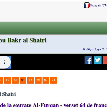
[
Français
Ch
bu Bakr al Shatri
سورة الفرقان ٦٤
»
ن
64
1
62
63
65
66
67
74
 Shatri
de la sourate Al-Furqan - verset 64 de franç