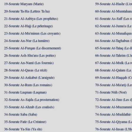
19-Sourate Maryam (Marie)
59-Sourate Al-Hashr (L'e
20-Sourate Ta-Ha (Lettres Ta ha)
60-Sourate Al-Mumtahana
21-Sourate Al-Anbiya (Les prophètes)
61-Sourate As-Saff (Les r
22-Sourate Al-Hajj (Le pélerinage)
62-Sourate Al-Jumu'a (Le
23-Sourate Al-Mu'minun (Les croyants)
63-Sourate Al-Munafiqun 
24-Sourate An-Nur (La lumière)
64-Sourate At-Taghabun (
25-Sourate Al-Furqan (Le discernement)
65-Sourate At-Talaq (Le d
26-Sourate Ash-Shu'ara (Les poètes)
66-Sourate At-Tahrim (L'in
27-Sourate An-Naml (Les fourmis)
67-Sourate Al-Mulk (La r
28-Sourate Al-Qasas (Le récit)
68-Sourate Al-Qalam (La
29-Sourate Al-Ankabut (L'araignée)
69-Sourate Al-Haqqah (Cel
30-Sourate Ar-Rum (Les romains)
70-Sourate Al-Ma'arij (Le
31-Sourate Luqman (Luqman)
71-Sourate Nûh (Noé)
32-Sourate As-Sajda (La prosternation)
72-Sourate Al-Jinn (Les d
33-Sourate Al-Ahzab (Les coalisés)
73-Sourate Al-Muzzammil
34-Sourate Saba (Saba)
74-Sourate Al-Muddathir 
35-Sourate Fatir (Le Créateur)
75-Sourate Al-Qiyama (La
36-Sourate Ya-Sin (Ya sîn)
76-Sourate Al-Insan (L'