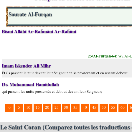
Sourate Al-Furqan
Bismi Allāhi Ar-Raĥmāni Ar-Raĥīmi
25/Al-Furqan-64:
Wa Al-L
Imam Iskender Ali Mihr
Et ils passent la nuit devant leur Seigneur en se prosternant et en restant debout.
Dr. Muhammad Hamidullah
qui passent les nuits prosternés et debout devant leur Seigneur;
0
5
10
15
20
25
30
35
40
45
50
55
60
6
Le Saint Coran (Comparez toutes les traductions 