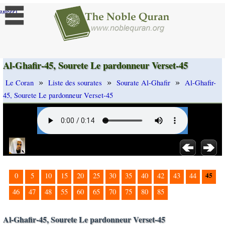
]
anger
Al-Ghafir-45, Sourete Le pardonneur Verset-45
»
»
»
Le Coran
Liste des sourates
Sourate Al-Ghafir
Al-Ghafir-
45, Sourete Le pardonneur Verset-45
45
0
5
10
15
20
25
30
35
40
42
43
44
46
47
48
55
60
65
70
75
80
85
Al-Ghafir-45, Sourete Le pardonneur Verset-45