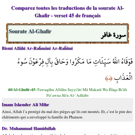
Comparez toutes les traductions de la sourate Al-
Ghafir - verset 45 de français
سورة غافر
Sourate Al-Ghafir
Bismi Allāhi Ar-Raĥmāni Ar-Raĥīmi
فَوَقَاهُ اللَّهُ سَيِّئَاتِ مَا مَكَرُوا وَحَاقَ بِآلِ فِرْعَوْنَ سُوءُ
الْعَذَابِ
﴿٤٥﴾
40/Al-Ghafir-45:
Fawaqāhu Allāhu Sayyi'āti Mā Makarū Wa Ĥāqa Bi'āli
Fir`awna Sū'u Al-`Adhābi
Imam Iskender Ali Mihr
Ainsi, Allah l’a protégé du mal des pièges qu’ils ont montés. Et, c’est le pire des
châtiments qui a enveloppé la famille du Pharaon.
Dr. Muhammad Hamidullah