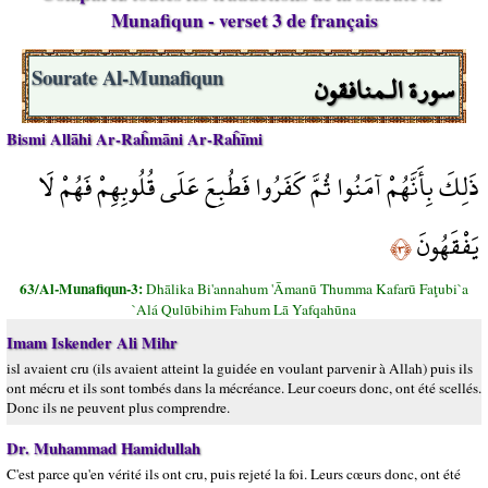
Munafiqun - verset 3 de français
سورة الـمنافقون
Sourate Al-Munafiqun
Bismi Allāhi Ar-Raĥmāni Ar-Raĥīmi
ذَلِكَ بِأَنَّهُمْ آمَنُوا ثُمَّ كَفَرُوا فَطُبِعَ عَلَى قُلُوبِهِمْ فَهُمْ لَا
يَفْقَهُونَ
﴿٣﴾
63/Al-Munafiqun-3:
Dhālika Bi'annahum 'Āmanū Thumma Kafarū Faţubi`a
`Alá Qulūbihim Fahum Lā Yafqahūna
Imam Iskender Ali Mihr
isl avaient cru (ils avaient atteint la guidée en voulant parvenir à Allah) puis ils
ont mécru et ils sont tombés dans la mécréance. Leur coeurs donc, ont été scellés.
Donc ils ne peuvent plus comprendre.
Dr. Muhammad Hamidullah
C'est parce qu'en vérité ils ont cru, puis rejeté la foi. Leurs cœurs donc, ont été