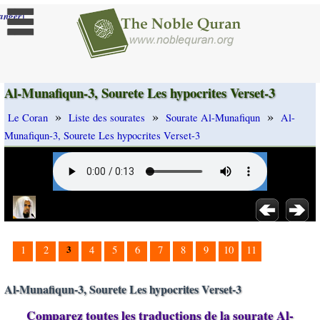
]
anger
Al-Munafiqun-3, Sourete Les hypocrites Verset-3
»
»
»
Le Coran
Liste des sourates
Sourate Al-Munafiqun
Al-
Munafiqun-3, Sourete Les hypocrites Verset-3
3
1
2
4
5
6
7
8
9
10
11
Al-Munafiqun-3, Sourete Les hypocrites Verset-3
Comparez toutes les traductions de la sourate Al-