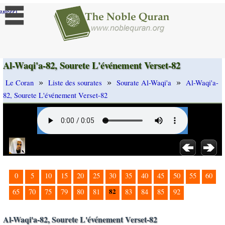
]
anger
Al-Waqi'a-82, Sourete L'événement Verset-82
»
»
»
Le Coran
Liste des sourates
Sourate Al-Waqi'a
Al-Waqi'a-
82, Sourete L'événement Verset-82
0
5
10
15
20
25
30
35
40
45
50
55
60
82
65
70
75
79
80
81
83
84
85
92
Al-Waqi'a-82, Sourete L'événement Verset-82