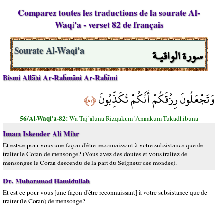
Comparez toutes les traductions de la sourate Al-
Waqi'a - verset 82 de français
سورة الواقيـة
Sourate Al-Waqi'a
Bismi Allāhi Ar-Raĥmāni Ar-Raĥīmi
وَتَجْعَلُونَ رِزْقَكُمْ أَنَّكُمْ تُكَذِّبُونَ
﴿٨٢﴾
56/Al-Waqi'a-82:
Wa Taj`alūna Rizqakum 'Annakum Tukadhibūna
Imam Iskender Ali Mihr
Et est-ce pour vous une façon d'être reconnaissant à votre subsistance que de
traiter le Coran de mensonge? (Vous avez des doutes et vous traitez de
mensonges le Coran descendu de la part du Seigneur des mondes).
Dr. Muhammad Hamidullah
Et est-ce pour vous [une façon d'être reconnaissant] à votre subsistance que de
traiter (le Coran) de mensonge?