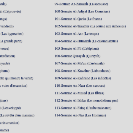
xode)
99-Sourate Az-Zalzalah (La secousse)
h (L'éprouvée)
100-Sourate Al-Adiyat (Les Coursiers)
angs)
101-Sourate Al-Qari'a (Le fracas)
 vendredi)
102-Sourate At-Takathur (La course aux richesses)
(Les hypocrites)
103-Sourate Al-Asr (Le temps)
La grande perte)
104-Sourate Al-Humazah (Le calomniateurs)
ivorce)
105-Sourate Al-Fil (L'éléphant)
terdiction)
106-Sourate Quraysh (Quraysh)
oyauté)
107-Sourate Al-Ma'un (L'ustensile)
 plume)
108-Sourate Al-Kawthar (L'abondance)
le qui montre la vérité)
109-Sourate Al-Kafirune (Les infidèles)
s voies d'ascension)
110-Sourate An-Nasr (Les secours)
111-Sourate Al-Masad (Les fibres)
jinns)
112-Sourate Al-Ikhlas (Le monothéisme pur)
 (L'enveloppé)
113-Sourate Al-Falaq (L'aube naissante)
(Le revêtu d'un manteau)
114-Sourate An-Nas (Les Hommes)
 résurrection)
Homme)