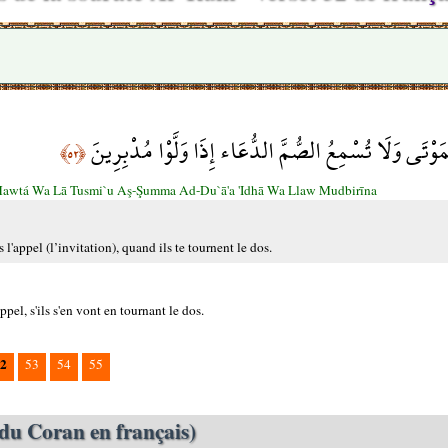
مَوْتَى وَلَا تُسْمِعُ الصُّمَّ الدُّعَاء إِذَا وَلَّوْا مُدْبِرِينَ
﴿٥٢﴾
Mawtá Wa Lā Tusmi`u Aş-Şumma Ad-Du`ā'a 'Idhā Wa Llaw Mudbirīna
 l'appel (l’invitation), quand ils te tournent le dos.
ppel, s'ils s'en vont en tournant le dos.
2
53
54
55
du Coran en français)