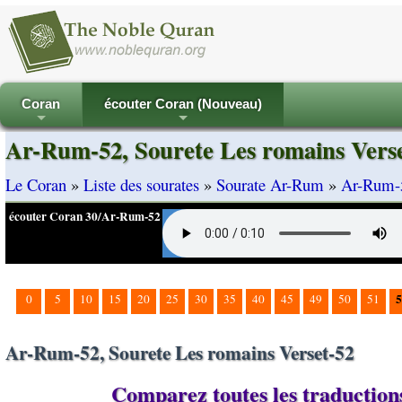
Coran
écouter Coran (Nouveau)
+
+
Ar-Rum-52, Sourete Les romains Vers
Le Coran
»
Liste des sourates
»
Sourate Ar-Rum
»
Ar-Rum-5
écouter Coran 30/Ar-Rum-52
5
0
5
10
15
20
25
30
35
40
45
49
50
51
Ar-Rum-52, Sourete Les romains Verset-52
Comparez toutes les traductions