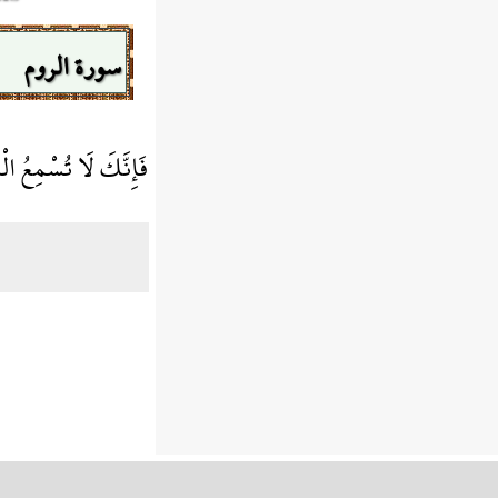
سورة الروم
فَإِنَّكَ لَا تُسْمِعُ الْ