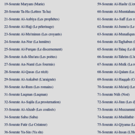
19-Sourate Maryam (Marie)
59-Sourate Al-Hashr (L'e
20-Sourate Ta-Ha (Lettres Ta ha)
60-Sourate Al-Mumtahana
21-Sourate Al-Anbiya (Les prophètes)
61-Sourate As-Saff (Les r
22-Sourate Al-Hajj (Le pélerinage)
62-Sourate Al-Jumu'a (Le
23-Sourate Al-Mu'minun (Les croyants)
63-Sourate Al-Munafiqun 
24-Sourate An-Nur (La lumière)
64-Sourate At-Taghabun (
25-Sourate Al-Furqan (Le discernement)
65-Sourate At-Talaq (Le d
26-Sourate Ash-Shu'ara (Les poètes)
66-Sourate At-Tahrim (L'in
27-Sourate An-Naml (Les fourmis)
67-Sourate Al-Mulk (La r
28-Sourate Al-Qasas (Le récit)
68-Sourate Al-Qalam (La
29-Sourate Al-Ankabut (L'araignée)
69-Sourate Al-Haqqah (Cel
30-Sourate Ar-Rum (Les romains)
70-Sourate Al-Ma'arij (Le
31-Sourate Luqman (Luqman)
71-Sourate Nûh (Noé)
32-Sourate As-Sajda (La prosternation)
72-Sourate Al-Jinn (Les d
33-Sourate Al-Ahzab (Les coalisés)
73-Sourate Al-Muzzammil
34-Sourate Saba (Saba)
74-Sourate Al-Muddathir 
35-Sourate Fatir (Le Créateur)
75-Sourate Al-Qiyama (La
36-Sourate Ya-Sin (Ya sîn)
76-Sourate Al-Insan (L'