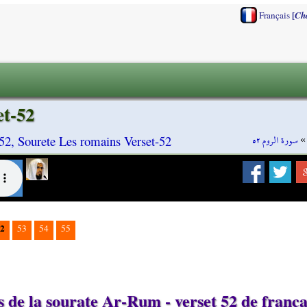
[
Français
Ch
et-52
سورة الروم ٥٢
2, Sourete Les romains Verset-52
2
53
54
55
 de la sourate Ar-Rum - verset 52 de frança