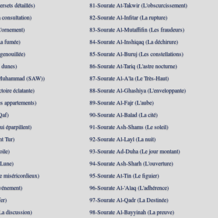
rsets détaillés)
81-Sourate At-Takwir (L'obscurcissement)
 consultation)
82-Sourate Al-Infitar (La rupture)
'ornement)
83-Sourate Al-Mutaffifin (Les fraudeurs)
a fumée)
84-Sourate Al-Inshiqaq (La déchirure)
genouillée)
85-Sourate Al-Buruj (Les constellations)
 dunes)
86-Sourate At-Tariq (L'astre nocturne)
(Muhammad (SAW))
87-Sourate Al-A'la (Le Très-Haut)
toire éclatante)
88-Sourate Al-Ghashiya (L'enveloppante)
es appartements)
89-Sourate Al-Fajr (L'aube)
Qaf)
90-Sourate Al-Balad (La cité)
i éparpillent)
91-Sourate Ash-Shams (Le soleil)
nt Tur)
92-Sourate Al-Layl (La nuit)
oile)
93-Sourate Ad-Duha (Le jour montant)
 Lune)
94-Sourate Ash-Sharh (L'ouverture)
 miséricordieux)
95-Sourate At-Tin (Le figuier)
événement)
96-Sourate Al-'Alaq (L'adhérence)
er)
97-Sourate Al-Qadr (La Destinée)
La discussion)
98-Sourate Al-Bayyinah (La preuve)