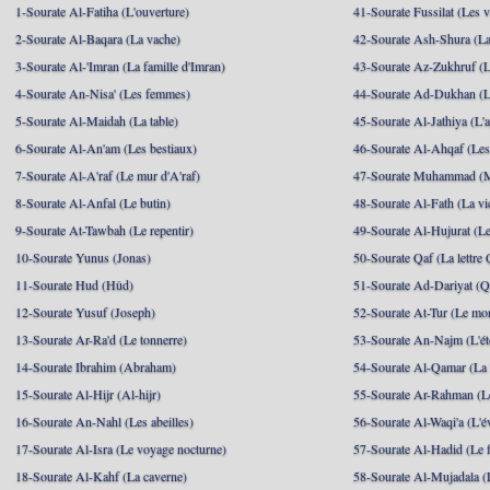
1-Sourate Al-Fatiha (L'ouverture)
41-Sourate Fussilat (Les ve
2-Sourate Al-Baqara (La vache)
42-Sourate Ash-Shura (La
3-Sourate Al-'Imran (La famille d'Imran)
43-Sourate Az-Zukhruf (L
4-Sourate An-Nisa' (Les femmes)
44-Sourate Ad-Dukhan (L
5-Sourate Al-Maidah (La table)
45-Sourate Al-Jathiya (L'a
6-Sourate Al-An'am (Les bestiaux)
46-Sourate Al-Ahqaf (Les
7-Sourate Al-A'raf (Le mur d'A'raf)
47-Sourate Muhammad 
8-Sourate Al-Anfal (Le butin)
48-Sourate Al-Fath (La vic
9-Sourate At-Tawbah (Le repentir)
49-Sourate Al-Hujurat (L
10-Sourate Yunus (Jonas)
50-Sourate Qaf (La lettre 
11-Sourate Hud (Hûd)
51-Sourate Ad-Dariyat (Qu
12-Sourate Yusuf (Joseph)
52-Sourate At-Tur (Le mo
13-Sourate Ar-Ra'd (Le tonnerre)
53-Sourate An-Najm (L'ét
14-Sourate Ibrahim (Abraham)
54-Sourate Al-Qamar (La
15-Sourate Al-Hijr (Al-hijr)
55-Sourate Ar-Rahman (Le
16-Sourate An-Nahl (Les abeilles)
56-Sourate Al-Waqi'a (L'
17-Sourate Al-Isra (Le voyage nocturne)
57-Sourate Al-Hadid (Le f
18-Sourate Al-Kahf (La caverne)
58-Sourate Al-Mujadala (