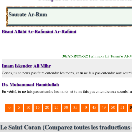
Sourate Ar-Rum
Bismi Allāhi Ar-Raĥmāni Ar-Raĥīmi
30/Ar-Rum-52:
Fa'innaka Lā Tusmi`u Al-
Imam Iskender Ali Mihr
Certes, tu ne peux pas faire entendre les morts, et tu ne fais pas entendre aux sourds
Dr. Muhammad Hamidullah
En vérité, tu ne fais pas entendre les morts; et tu ne fais pas entendre aux sourds l'a
5
0
5
10
15
20
25
30
35
40
45
49
50
51
Le Saint Coran (Comparez toutes les traductions 