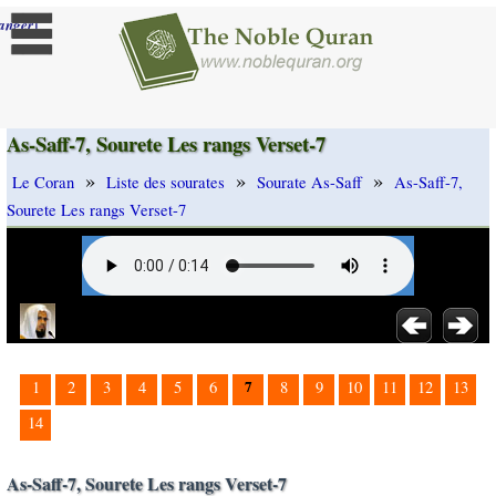
]
anger
As-Saff-7, Sourete Les rangs Verset-7
»
»
»
Le Coran
Liste des sourates
Sourate As-Saff
As-Saff-7,
Sourete Les rangs Verset-7
7
1
2
3
4
5
6
8
9
10
11
12
13
14
As-Saff-7, Sourete Les rangs Verset-7