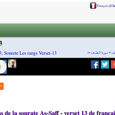
[
Français
Ch
3
سورة الـصّـف ١٣
»
ـف
3, Sourete Les rangs Verset-13
4
 de la sourate As-Saff - verset 13 de frança