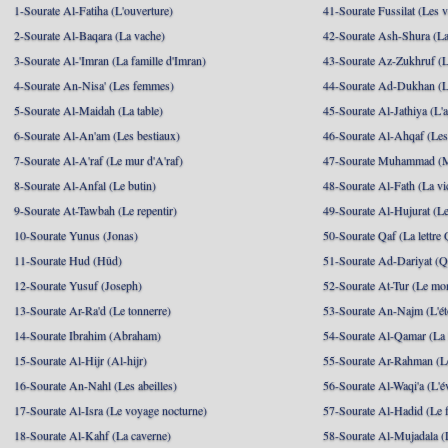
1-Sourate Al-Fatiha (L'ouverture)
41-Sourate Fussilat (Les ve
2-Sourate Al-Baqara (La vache)
42-Sourate Ash-Shura (La
3-Sourate Al-'Imran (La famille d'Imran)
43-Sourate Az-Zukhruf (L
4-Sourate An-Nisa' (Les femmes)
44-Sourate Ad-Dukhan (L
5-Sourate Al-Maidah (La table)
45-Sourate Al-Jathiya (L'a
6-Sourate Al-An'am (Les bestiaux)
46-Sourate Al-Ahqaf (Les
7-Sourate Al-A'raf (Le mur d'A'raf)
47-Sourate Muhammad 
8-Sourate Al-Anfal (Le butin)
48-Sourate Al-Fath (La vic
9-Sourate At-Tawbah (Le repentir)
49-Sourate Al-Hujurat (L
10-Sourate Yunus (Jonas)
50-Sourate Qaf (La lettre 
11-Sourate Hud (Hûd)
51-Sourate Ad-Dariyat (Qu
12-Sourate Yusuf (Joseph)
52-Sourate At-Tur (Le mo
13-Sourate Ar-Ra'd (Le tonnerre)
53-Sourate An-Najm (L'ét
14-Sourate Ibrahim (Abraham)
54-Sourate Al-Qamar (La
15-Sourate Al-Hijr (Al-hijr)
55-Sourate Ar-Rahman (Le
16-Sourate An-Nahl (Les abeilles)
56-Sourate Al-Waqi'a (L'
17-Sourate Al-Isra (Le voyage nocturne)
57-Sourate Al-Hadid (Le f
18-Sourate Al-Kahf (La caverne)
58-Sourate Al-Mujadala (