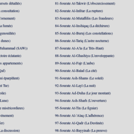
rsets détaillés)
81-Sourate At-Takwir (L'obscurcissement)
 consultation)
82-Sourate Al-Infitar (La rupture)
'ornement)
83-Sourate Al-Mutaffifin (Les fraudeurs)
a fumée)
84-Sourate Al-Inshiqaq (La déchirure)
genouillée)
85-Sourate Al-Buruj (Les constellations)
 dunes)
86-Sourate At-Tariq (L'astre nocturne)
(Muhammad (SAW))
87-Sourate Al-A'la (Le Très-Haut)
toire éclatante)
88-Sourate Al-Ghashiya (L'enveloppante)
es appartements)
89-Sourate Al-Fajr (L'aube)
Qaf)
90-Sourate Al-Balad (La cité)
i éparpillent)
91-Sourate Ash-Shams (Le soleil)
nt Tur)
92-Sourate Al-Layl (La nuit)
oile)
93-Sourate Ad-Duha (Le jour montant)
 Lune)
94-Sourate Ash-Sharh (L'ouverture)
 miséricordieux)
95-Sourate At-Tin (Le figuier)
événement)
96-Sourate Al-'Alaq (L'adhérence)
er)
97-Sourate Al-Qadr (La Destinée)
La discussion)
98-Sourate Al-Bayyinah (La preuve)