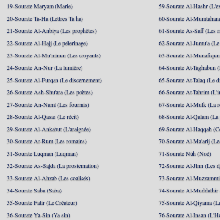
19-Sourate Maryam (Marie)
59-Sourate Al-Hashr (L'e
20-Sourate Ta-Ha (Lettres Ta ha)
60-Sourate Al-Mumtahana
21-Sourate Al-Anbiya (Les prophètes)
61-Sourate As-Saff (Les r
22-Sourate Al-Hajj (Le pélerinage)
62-Sourate Al-Jumu'a (Le
23-Sourate Al-Mu'minun (Les croyants)
63-Sourate Al-Munafiqun 
24-Sourate An-Nur (La lumière)
64-Sourate At-Taghabun (
25-Sourate Al-Furqan (Le discernement)
65-Sourate At-Talaq (Le d
26-Sourate Ash-Shu'ara (Les poètes)
66-Sourate At-Tahrim (L'in
27-Sourate An-Naml (Les fourmis)
67-Sourate Al-Mulk (La r
28-Sourate Al-Qasas (Le récit)
68-Sourate Al-Qalam (La
29-Sourate Al-Ankabut (L'araignée)
69-Sourate Al-Haqqah (Cel
30-Sourate Ar-Rum (Les romains)
70-Sourate Al-Ma'arij (Le
31-Sourate Luqman (Luqman)
71-Sourate Nûh (Noé)
32-Sourate As-Sajda (La prosternation)
72-Sourate Al-Jinn (Les d
33-Sourate Al-Ahzab (Les coalisés)
73-Sourate Al-Muzzammil
34-Sourate Saba (Saba)
74-Sourate Al-Muddathir 
35-Sourate Fatir (Le Créateur)
75-Sourate Al-Qiyama (La
36-Sourate Ya-Sin (Ya sîn)
76-Sourate Al-Insan (L'