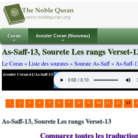
Coran
écouter Coran (Nouveau)
+
+
As-Saff-13, Sourete Les rangs Verset-1
Le Coran
»
Liste des sourates
»
Sourate As-Saff
»
As-Saff-1
écouter Coran 61/As-Saff-13
13
1
2
3
4
5
6
7
8
9
10
11
12
1
As-Saff-13, Sourete Les rangs Verset-13
Comparez toutes les traductions