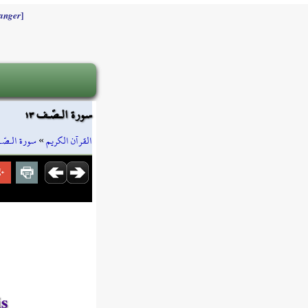
]
anger
سورة الـصّـف ١٣
سورة الـصّ
»
القرآن الكريم
is