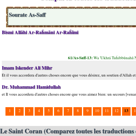
Sourate As-Saff
Bismi Allāhi Ar-Raĥmāni Ar-Raĥīmi
61/As-Saff-13:
Wa 'Ukhrá Tuĥibbūnahā N
Imam Iskender Ali Mihr
Et il vous accordera d'autres choses encore que vous désirez, un soutien d'Allah e
Dr. Muhammad Hamidullah
et Il vous accordera d'autres choses encore que vous aimez bien: un secours [vena
13
1
2
3
4
5
6
7
8
9
10
11
12
1
Le Saint Coran (Comparez toutes les traductions 