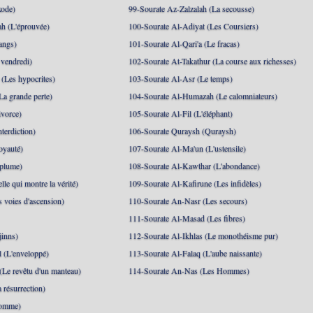
xode)
99-Sourate Az-Zalzalah (La secousse)
h (L'éprouvée)
100-Sourate Al-Adiyat (Les Coursiers)
angs)
101-Sourate Al-Qari'a (Le fracas)
 vendredi)
102-Sourate At-Takathur (La course aux richesses)
(Les hypocrites)
103-Sourate Al-Asr (Le temps)
La grande perte)
104-Sourate Al-Humazah (Le calomniateurs)
ivorce)
105-Sourate Al-Fil (L'éléphant)
terdiction)
106-Sourate Quraysh (Quraysh)
oyauté)
107-Sourate Al-Ma'un (L'ustensile)
 plume)
108-Sourate Al-Kawthar (L'abondance)
le qui montre la vérité)
109-Sourate Al-Kafirune (Les infidèles)
s voies d'ascension)
110-Sourate An-Nasr (Les secours)
111-Sourate Al-Masad (Les fibres)
jinns)
112-Sourate Al-Ikhlas (Le monothéisme pur)
 (L'enveloppé)
113-Sourate Al-Falaq (L'aube naissante)
(Le revêtu d'un manteau)
114-Sourate An-Nas (Les Hommes)
 résurrection)
Homme)