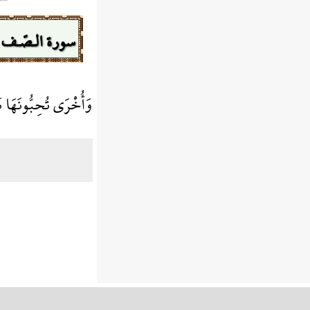
سورة الـصّـف
وَأُخْرَى تُحِبُّونَهَا نَ