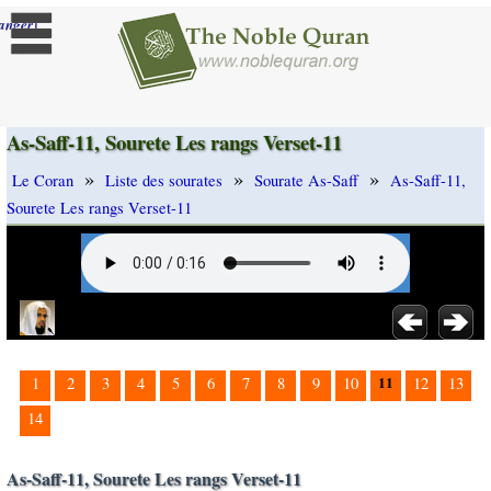
]
anger
As-Saff-11, Sourete Les rangs Verset-11
»
»
»
Le Coran
Liste des sourates
Sourate As-Saff
As-Saff-11,
Sourete Les rangs Verset-11
11
1
2
3
4
5
6
7
8
9
10
12
13
14
As-Saff-11, Sourete Les rangs Verset-11