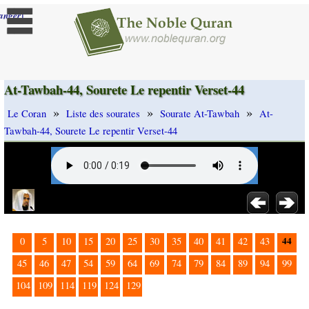
]
anger
At-Tawbah-44, Sourete Le repentir Verset-44
»
»
»
Le Coran
Liste des sourates
Sourate At-Tawbah
At-
Tawbah-44, Sourete Le repentir Verset-44
44
0
5
10
15
20
25
30
35
40
41
42
43
45
46
47
54
59
64
69
74
79
84
89
94
99
104
109
114
119
124
129