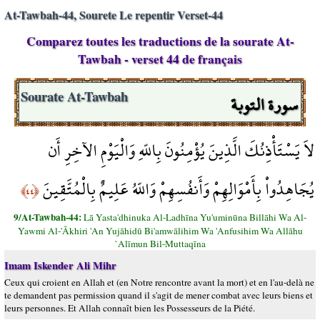
At-Tawbah-44, Sourete Le repentir Verset-44
Comparez toutes les traductions de la sourate At-
Tawbah - verset 44 de français
سورة التوبة
Sourate At-Tawbah
لاَ يَسْتَأْذِنُكَ الَّذِينَ يُؤْمِنُونَ بِاللّهِ وَالْيَوْمِ الآخِرِ أَن
يُجَاهِدُواْ بِأَمْوَالِهِمْ وَأَنفُسِهِمْ وَاللّهُ عَلِيمٌ بِالْمُتَّقِينَ
﴿٤٤﴾
9/At-Tawbah-44:
Lā Yasta'dhinuka Al-Ladhīna Yu'uminūna Billāhi Wa Al-
Yawmi Al-'Ākhiri 'An Yujāhidū Bi'amwālihim Wa 'Anfusihim Wa Allāhu
`Alīmun Bil-Muttaqīna
Imam Iskender Ali Mihr
Ceux qui croient en Allah et (en Notre rencontre avant la mort) et en l'au-delà ne
te demandent pas permission quand il s'agit de mener combat avec leurs biens et
leurs personnes. Et Allah connaît bien les Possesseurs de la Piété.