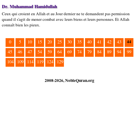
Dr. Muhammad Hamidullah
Ceux qui croient en Allah et au Jour dernier ne te demandent pas permission
quand il s'agit de mener combat avec leurs biens et leurs personnes. Et Allah
connaît bien les pieux.
44
0
5
10
15
20
25
30
35
40
41
42
43
45
46
47
54
59
64
69
74
79
84
89
94
99
104
109
114
119
124
129
2008-2026, NobleQuran.org