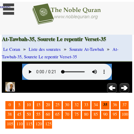
]
anger
At-Tawbah-35, Sourete Le repentir Verset-35
»
»
»
Le Coran
Liste des sourates
Sourate At-Tawbah
At-
Tawbah-35, Sourete Le repentir Verset-35
35
0
5
10
15
20
25
30
32
33
34
36
37
38
45
50
55
60
65
70
75
80
85
90
95
100
105
110
115
120
125