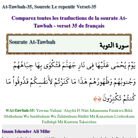
At-Tawbah-35, Sourete Le repentir Verset-35
Comparez toutes les traductions de la sourate At-
Tawbah - verset 35 de français
سورة التوبة
Sourate At-Tawbah
يَوْمَ يُحْمَى عَلَيْهَا فِي نَارِ جَهَنَّمَ فَتُكْوَى بِهَا جِبَاهُهُمْ
وَجُنوبُهُمْ وَظُهُورُهُمْ هَذَا مَا كَنَزْتُمْ لأَنفُسِكُمْ فَذُوقُواْ مَا
كُنتُمْ تَكْنِزُونَ
﴿٣٥﴾
9/At-Tawbah-35:
Yawma Yuĥmá `Alayhā Fī Nāri Jahannama Fatukwá Bihā
Jibāhuhum Wa Junūbuhum Wa Žuhūruhum Hādhā Mā Kanaztum Li'nfusikum
Fadhūqū Mā Kuntum Taknizūna
Imam Iskender Ali Mihr