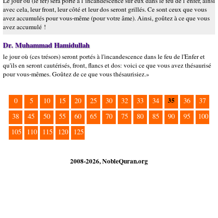
Le jour où (le fer) sera porté à l’incandescence sur eux dans le feu de l’enfer, ainsi
avec cela, leur front, leur côté et leur dos seront grillés. Ce sont ceux que vous
avez accumulés pour vous-même (pour votre âme). Ainsi, goûtez à ce que vous
avez accumulé !
Dr. Muhammad Hamidullah
le jour où (ces trésors) seront portés à l'incandescence dans le feu de l'Enfer et
qu'ils en seront cautérisés, front, flancs et dos: voici ce que vous avez thésaurisé
pour vous-mêmes. Goûtez de ce que vous thésaurisiez.»
35
0
5
10
15
20
25
30
32
33
34
36
37
38
45
50
55
60
65
70
75
80
85
90
95
100
105
110
115
120
125
2008-2026, NobleQuran.org