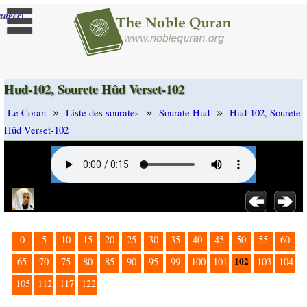
]
anger
Hud-102, Sourete Hûd Verset-102
»
»
»
Le Coran
Liste des sourates
Sourate Hud
Hud-102, Sourete
Hûd Verset-102
0
5
10
15
20
25
30
35
40
45
50
55
60
102
65
70
75
80
85
90
95
99
100
101
103
104
105
112
117
122