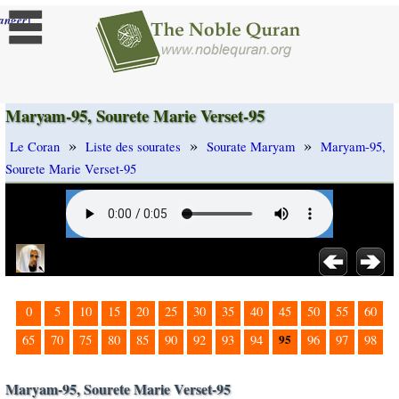
]
anger
Maryam-95, Sourete Marie Verset-95
»
»
»
Le Coran
Liste des sourates
Sourate Maryam
Maryam-95,
Sourete Marie Verset-95
0
5
10
15
20
25
30
35
40
45
50
55
60
95
65
70
75
80
85
90
92
93
94
96
97
98
Maryam-95, Sourete Marie Verset-95