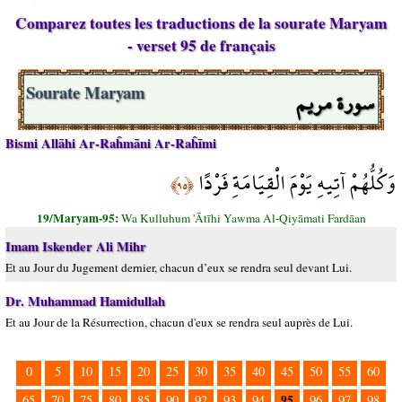
Comparez toutes les traductions de la sourate Maryam
- verset 95 de français
سورة مريم
Sourate Maryam
Bismi Allāhi Ar-Raĥmāni Ar-Raĥīmi
وَكُلُّهُمْ آتِيهِ يَوْمَ الْقِيَامَةِ فَرْدًا
﴿٩٥﴾
19/Maryam-95:
Wa Kulluhum 'Ātīhi Yawma Al-Qiyāmati Fardāan
Imam Iskender Ali Mihr
Et au Jour du Jugement dernier, chacun d’eux se rendra seul devant Lui.
Dr. Muhammad Hamidullah
Et au Jour de la Résurrection, chacun d'eux se rendra seul auprès de Lui.
0
5
10
15
20
25
30
35
40
45
50
55
60
95
65
70
75
80
85
90
92
93
94
96
97
98