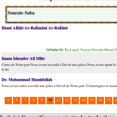
Sourate Saba
Bismi Allāhi Ar-Raĥmāni Ar-Raĥīmi
34/Saba-10:
Wa Laqad 'Ātaynā Dāwūda Minnā Fa
Imam Iskender Ali Mihr
Certes de Notre part Nous avons accordé à David une grâce (Nous avons épuré le 
le fer.
Dr. Muhammad Hamidullah
Nous avons certes accordé une grâce à David de Notre part. O montagnes et oiseaux,
10
0
5
7
8
9
11
12
13
20
25
30
35
4