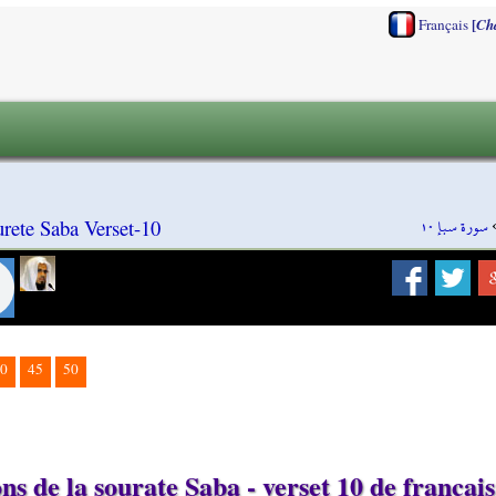
[
Français
Ch
سورة سبإ ١٠
rete Saba Verset-10
0
45
50
s de la sourate Saba - verset 10 de français