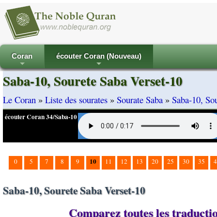
Coran
écouter Coran (Nouveau)
+
+
Saba-10, Sourete Saba Verset-10
Le Coran
»
Liste des sourates
»
Sourate Saba
»
Saba-10, Sou
écouter Coran 34/Saba-10
10
0
5
7
8
9
11
12
13
20
25
30
35
4
Saba-10, Sourete Saba Verset-10
Comparez toutes les traduction