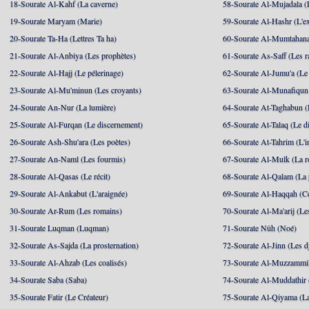
18-Sourate Al-Kahf (La caverne)
58-Sourate Al-Mujadala (
19-Sourate Maryam (Marie)
59-Sourate Al-Hashr (L'e
20-Sourate Ta-Ha (Lettres Ta ha)
60-Sourate Al-Mumtahana
21-Sourate Al-Anbiya (Les prophètes)
61-Sourate As-Saff (Les r
22-Sourate Al-Hajj (Le pélerinage)
62-Sourate Al-Jumu'a (Le
23-Sourate Al-Mu'minun (Les croyants)
63-Sourate Al-Munafiqun 
24-Sourate An-Nur (La lumière)
64-Sourate At-Taghabun (
25-Sourate Al-Furqan (Le discernement)
65-Sourate At-Talaq (Le d
26-Sourate Ash-Shu'ara (Les poètes)
66-Sourate At-Tahrim (L'in
27-Sourate An-Naml (Les fourmis)
67-Sourate Al-Mulk (La r
28-Sourate Al-Qasas (Le récit)
68-Sourate Al-Qalam (La
29-Sourate Al-Ankabut (L'araignée)
69-Sourate Al-Haqqah (Cel
30-Sourate Ar-Rum (Les romains)
70-Sourate Al-Ma'arij (Le
31-Sourate Luqman (Luqman)
71-Sourate Nûh (Noé)
32-Sourate As-Sajda (La prosternation)
72-Sourate Al-Jinn (Les d
33-Sourate Al-Ahzab (Les coalisés)
73-Sourate Al-Muzzammil
34-Sourate Saba (Saba)
74-Sourate Al-Muddathir 
35-Sourate Fatir (Le Créateur)
75-Sourate Al-Qiyama (La