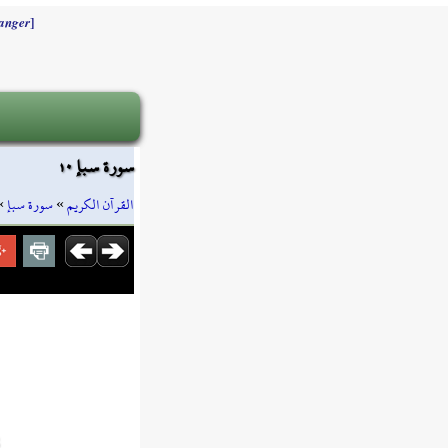
]
anger
سورة سبإ ١٠
»
سورة سبإ
»
القرآن الكريم