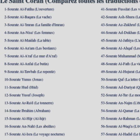
Le Saint Coran (Comparez toutes les traductions 
1-Sourate Al-Fatiha (L'ouverture)
41-Sourate Fussilat (Les ve
2-Sourate Al-Baqara (La vache)
42-Sourate Ash-Shura (La
3-Sourate Al-'Imran (La famille d'Imran)
43-Sourate Az-Zukhruf (L
4-Sourate An-Nisa' (Les femmes)
44-Sourate Ad-Dukhan (L
5-Sourate Al-Maidah (La table)
45-Sourate Al-Jathiya (L'a
6-Sourate Al-An'am (Les bestiaux)
46-Sourate Al-Ahqaf (Les
7-Sourate Al-A'raf (Le mur d'A'raf)
47-Sourate Muhammad 
8-Sourate Al-Anfal (Le butin)
48-Sourate Al-Fath (La vic
9-Sourate At-Tawbah (Le repentir)
49-Sourate Al-Hujurat (L
10-Sourate Yunus (Jonas)
50-Sourate Qaf (La lettre 
11-Sourate Hud (Hûd)
51-Sourate Ad-Dariyat (Qu
12-Sourate Yusuf (Joseph)
52-Sourate At-Tur (Le mo
13-Sourate Ar-Ra'd (Le tonnerre)
53-Sourate An-Najm (L'ét
14-Sourate Ibrahim (Abraham)
54-Sourate Al-Qamar (La
15-Sourate Al-Hijr (Al-hijr)
55-Sourate Ar-Rahman (Le
16-Sourate An-Nahl (Les abeilles)
56-Sourate Al-Waqi'a (L'
17-Sourate Al-Isra (Le voyage nocturne)
57-Sourate Al-Hadid (Le f