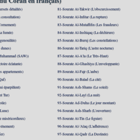
du Coran en français)
rsets détaillés)
81-Sourate At-Takwir (L'obscurcissement)
 consultation)
82-Sourate Al-Infitar (La rupture)
'ornement)
83-Sourate Al-Mutaffifin (Les fraudeurs)
a fumée)
84-Sourate Al-Inshiqaq (La déchirure)
genouillée)
85-Sourate Al-Buruj (Les constellations)
 dunes)
86-Sourate At-Tariq (L'astre nocturne)
(Muhammad (SAW))
87-Sourate Al-A'la (Le Très-Haut)
toire éclatante)
88-Sourate Al-Ghashiya (L'enveloppante)
es appartements)
89-Sourate Al-Fajr (L'aube)
Qaf)
90-Sourate Al-Balad (La cité)
i éparpillent)
91-Sourate Ash-Shams (Le soleil)
nt Tur)
92-Sourate Al-Layl (La nuit)
oile)
93-Sourate Ad-Duha (Le jour montant)
 Lune)
94-Sourate Ash-Sharh (L'ouverture)
 miséricordieux)
95-Sourate At-Tin (Le figuier)
événement)
96-Sourate Al-'Alaq (L'adhérence)
er)
97-Sourate Al-Qadr (La Destinée)