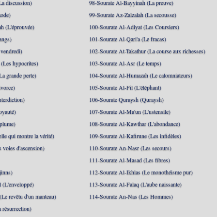
La discussion)
98-Sourate Al-Bayyinah (La preuve)
xode)
99-Sourate Az-Zalzalah (La secousse)
h (L'éprouvée)
100-Sourate Al-Adiyat (Les Coursiers)
angs)
101-Sourate Al-Qari'a (Le fracas)
 vendredi)
102-Sourate At-Takathur (La course aux richesses)
(Les hypocrites)
103-Sourate Al-Asr (Le temps)
La grande perte)
104-Sourate Al-Humazah (Le calomniateurs)
ivorce)
105-Sourate Al-Fil (L'éléphant)
terdiction)
106-Sourate Quraysh (Quraysh)
oyauté)
107-Sourate Al-Ma'un (L'ustensile)
 plume)
108-Sourate Al-Kawthar (L'abondance)
le qui montre la vérité)
109-Sourate Al-Kafirune (Les infidèles)
s voies d'ascension)
110-Sourate An-Nasr (Les secours)
111-Sourate Al-Masad (Les fibres)
jinns)
112-Sourate Al-Ikhlas (Le monothéisme pur)
 (L'enveloppé)
113-Sourate Al-Falaq (L'aube naissante)
(Le revêtu d'un manteau)
114-Sourate An-Nas (Les Hommes)
 résurrection)