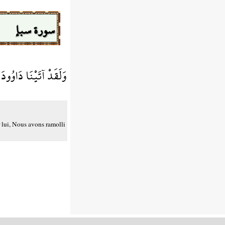
سورة سبإ
وَلَقَدْ آتَيْنَا دَاوُودَ 
 lui, Nous avons ramolli