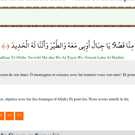
مِنَّا فَضْلًا يَا جِبَالُ أَوِّبِي مَعَهُ وَالطَّيْرَ وَأَلَنَّا لَهُ الْحَدِيدَ
﴿١٠﴾
đlāan Yā Jibālu 'Awwibī Ma`ahu Wa Aţ-Ţayra Wa 'Alannā Lahu Al-Ĥadīda
cœur de son âme). Ô montagnes et oiseaux avec lui tournez-vous vers moi!. Et pour
 répétez avec lui (les louanges d'Allah). Et pour lui, Nous avons amolli le fer,
0
45
50