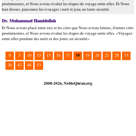
proéminentes, et Nous avions évalué les étapes de voyage entre elles. Et Nous
leur disons: parcourez-les (voyages ) nuit et jour, en toute sécurité.
Dr. Muhammad Hamidullah
Et Nous avions placé entre eux et les cités que Nous avions bénies, d'autres cités
proéminentes, et Nous avions évalué les étapes de voyage entre elles. «Voyagez
entre elles pendant des nuits et des jours, en sécurité».
18
0
5
10
15
15
16
17
19
20
21
28
33
38
43
48
53
2008-2026, NobleQuran.org