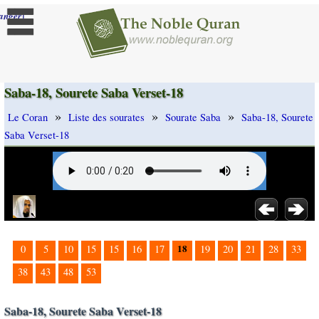
]
anger
Saba-18, Sourete Saba Verset-18
»
»
»
Le Coran
Liste des sourates
Sourate Saba
Saba-18, Sourete
Saba Verset-18
18
0
5
10
15
15
16
17
19
20
21
28
33
38
43
48
53
Saba-18, Sourete Saba Verset-18