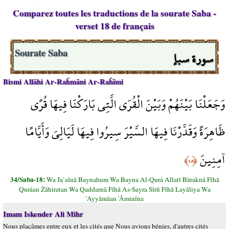
Comparez toutes les traductions de la sourate Saba -
verset 18 de français
سورة سبإ
Sourate Saba
Bismi Allāhi Ar-Raĥmāni Ar-Raĥīmi
وَجَعَلْنَا بَيْنَهُمْ وَبَيْنَ الْقُرَى الَّتِي بَارَكْنَا فِيهَا قُرًى
ظَاهِرَةً وَقَدَّرْنَا فِيهَا السَّيْرَ سِيرُوا فِيهَا لَيَالِيَ وَأَيَّامًا
آمِنِينَ
﴿١٨﴾
34/Saba-18:
Wa Ja`alnā Baynahum Wa Bayna Al-Qurá Allatī Bāraknā Fīhā
Quráan Žāhiratan Wa Qaddarnā Fīhā As-Sayra Sīrū Fīhā Layāliya Wa
'Ayyāmāan 'Āminīna
Imam Iskender Ali Mihr
Nous plaçâmes entre eux et les cités que Nous avions bénies, d'autres cités