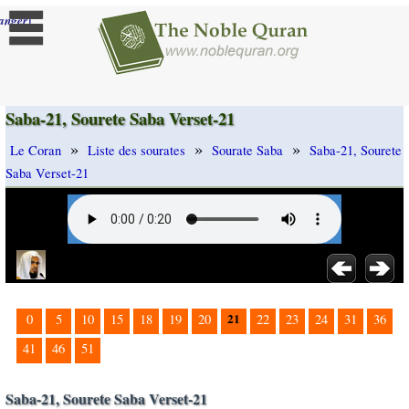
]
anger
Saba-21, Sourete Saba Verset-21
»
»
»
Le Coran
Liste des sourates
Sourate Saba
Saba-21, Sourete
Saba Verset-21
21
0
5
10
15
18
19
20
22
23
24
31
36
41
46
51
Saba-21, Sourete Saba Verset-21