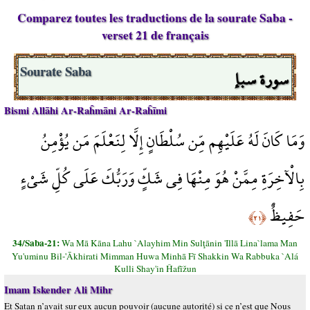
Comparez toutes les traductions de la sourate Saba -
verset 21 de français
سورة سبإ
Sourate Saba
Bismi Allāhi Ar-Raĥmāni Ar-Raĥīmi
وَمَا كَانَ لَهُ عَلَيْهِم مِّن سُلْطَانٍ إِلَّا لِنَعْلَمَ مَن يُؤْمِنُ
بِالْآخِرَةِ مِمَّنْ هُوَ مِنْهَا فِي شَكٍّ وَرَبُّكَ عَلَى كُلِّ شَيْءٍ
حَفِيظٌ
﴿٢١﴾
34/Saba-21:
Wa Mā Kāna Lahu `Alayhim Min Sulţānin 'Illā Lina`lama Man
Yu'uminu Bil-'Ākhirati Mimman Huwa Minhā Fī Shakkin Wa Rabbuka `Alá
Kulli Shay'in Ĥafīžun
Imam Iskender Ali Mihr
Et Satan n’avait sur eux aucun pouvoir (aucune autorité) si ce n’est que Nous