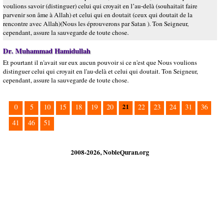
voulions savoir (distinguer) celui qui croyait en l’au-delà (souhaitait faire
parvenir son âme à Allah) et celui qui en doutait (ceux qui doutait de la
rencontre avec Allah)(Nous les éprouverons par Satan ). Ton Seigneur,
cependant, assure la sauvegarde de toute chose.
Dr. Muhammad Hamidullah
Et pourtant il n'avait sur eux aucun pouvoir si ce n'est que Nous voulions
distinguer celui qui croyait en l'au-delà et celui qui doutait. Ton Seigneur,
cependant, assure la sauvegarde de toute chose.
21
0
5
10
15
18
19
20
22
23
24
31
36
41
46
51
2008-2026, NobleQuran.org