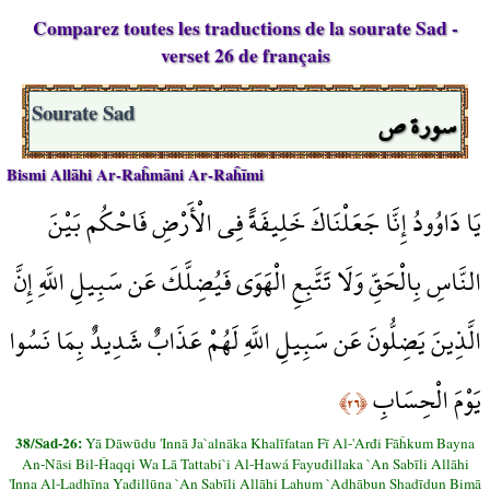
Comparez toutes les traductions de la sourate Sad -
verset 26 de français
سورة ص
Sourate Sad
Bismi Allāhi Ar-Raĥmāni Ar-Raĥīmi
يَا دَاوُودُ إِنَّا جَعَلْنَاكَ خَلِيفَةً فِي الْأَرْضِ فَاحْكُم بَيْنَ
النَّاسِ بِالْحَقِّ وَلَا تَتَّبِعِ الْهَوَى فَيُضِلَّكَ عَن سَبِيلِ اللَّهِ إِنَّ
الَّذِينَ يَضِلُّونَ عَن سَبِيلِ اللَّهِ لَهُمْ عَذَابٌ شَدِيدٌ بِمَا نَسُوا
يَوْمَ الْحِسَابِ
﴿٢٦﴾
38/Sad-26:
Yā Dāwūdu 'Innā Ja`alnāka Khalīfatan Fī Al-'Arđi Fāĥkum Bayna
An-Nāsi Bil-Ĥaqqi Wa Lā Tattabi`i Al-Hawá Fayuđillaka `An Sabīli Allāhi
'Inna Al-Ladhīna Yađillūna `An Sabīli Allāhi Lahum `Adhābun Shadīdun Bimā