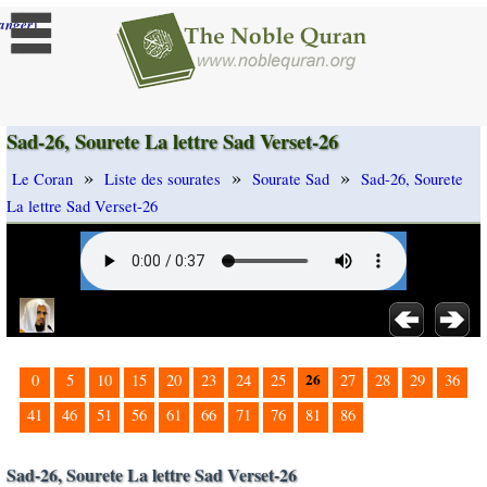
]
anger
Sad-26, Sourete La lettre Sad Verset-26
»
»
»
Le Coran
Liste des sourates
Sourate Sad
Sad-26, Sourete
La lettre Sad Verset-26
26
0
5
10
15
20
23
24
25
27
28
29
36
41
46
51
56
61
66
71
76
81
86
Sad-26, Sourete La lettre Sad Verset-26