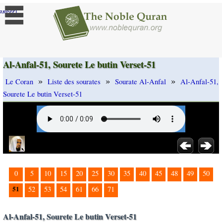
]
anger
Al-Anfal-51, Sourete Le butin Verset-51
»
»
»
Le Coran
Liste des sourates
Sourate Al-Anfal
Al-Anfal-51,
Sourete Le butin Verset-51
0
5
10
15
20
25
30
35
40
45
48
49
50
51
52
53
54
61
66
71
Al-Anfal-51, Sourete Le butin Verset-51