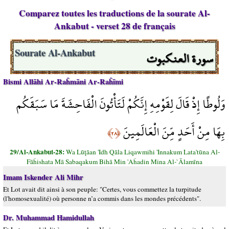
Comparez toutes les traductions de la sourate Al-
Ankabut - verset 28 de français
سورة العنكبوت
Sourate Al-Ankabut
Bismi Allāhi Ar-Raĥmāni Ar-Raĥīmi
وَلُوطًا إِذْ قَالَ لِقَوْمِهِ إِنَّكُمْ لَتَأْتُونَ الْفَاحِشَةَ مَا سَبَقَكُم
بِهَا مِنْ أَحَدٍ مِّنَ الْعَالَمِينَ
﴿٢٨﴾
29/Al-Ankabut-28:
Wa Lūţāan 'Idh Qāla Liqawmihi 'Innakum Lata'tūna Al-
Fāĥishata Mā Sabaqakum Bihā Min 'Aĥadin Mina Al-`Ālamīna
Imam Iskender Ali Mihr
Et Lot avait dit ainsi à son peuple: "Certes, vous commettez la turpitude
(l'homosexualité) où personne n’a commis dans les mondes précédents".
Dr. Muhammad Hamidullah