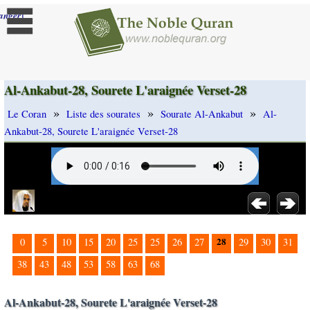
]
anger
Al-Ankabut-28, Sourete L'araignée Verset-28
»
»
»
Le Coran
Liste des sourates
Sourate Al-Ankabut
Al-
Ankabut-28, Sourete L'araignée Verset-28
28
0
5
10
15
20
25
25
26
27
29
30
31
38
43
48
53
58
63
68
Al-Ankabut-28, Sourete L'araignée Verset-28