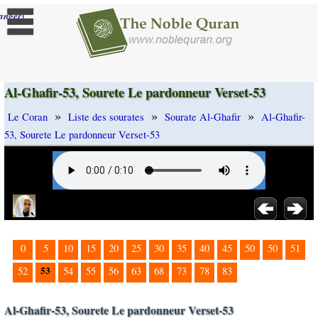
]
anger
Al-Ghafir-53, Sourete Le pardonneur Verset-53
»
»
»
Le Coran
Liste des sourates
Sourate Al-Ghafir
Al-Ghafir-
53, Sourete Le pardonneur Verset-53
0
5
10
15
20
25
30
35
40
45
50
50
51
53
52
54
55
56
63
68
73
78
83
Al-Ghafir-53, Sourete Le pardonneur Verset-53