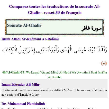
Comparez toutes les traductions de la sourate Al-
Ghafir - verset 53 de français
سورة غافر
Sourate Al-Ghafir
Bismi Allāhi Ar-Raĥmāni Ar-Raĥīmi
وَلَقَدْ آتَيْنَا مُوسَى الْهُدَى وَأَوْرَثْنَا بَنِي إِسْرَائِيلَ الْكِتَابَ
﴿٥٣﴾
40/Al-Ghafir-53:
Wa Laqad 'Ātaynā Mūsá Al-Hudá Wa 'Awrathnā Banī 'Isrā'īla
Al-Kitāba
Imam Iskender Ali Mihr
Et sûrement que Nous avons donné la guidée à Moïse. Et Nous avons fait hériter
aux enfants d’Israël, le Livre.
Dr. Muhammad Hamidullah