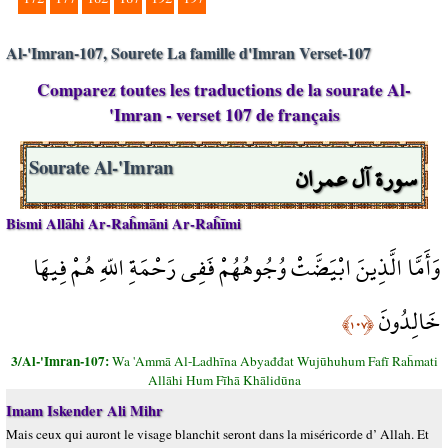
Al-'Imran-107, Sourete La famille d'Imran Verset-107
Comparez toutes les traductions de la sourate Al-
'Imran - verset 107 de français
سورة آل عمران
Sourate Al-'Imran
Bismi Allāhi Ar-Raĥmāni Ar-Raĥīmi
وَأَمَّا الَّذِينَ ابْيَضَّتْ وُجُوهُهُمْ فَفِي رَحْمَةِ اللّهِ هُمْ فِيهَا
خَالِدُونَ
﴿١٠٧﴾
3/Al-'Imran-107:
Wa 'Ammā Al-Ladhīna Abyađđat Wujūhuhum Fafī Raĥmati
Allāhi Hum Fīhā Khālidūna
Imam Iskender Ali Mihr
Mais ceux qui auront le visage blanchit seront dans la miséricorde d’ Allah. Et