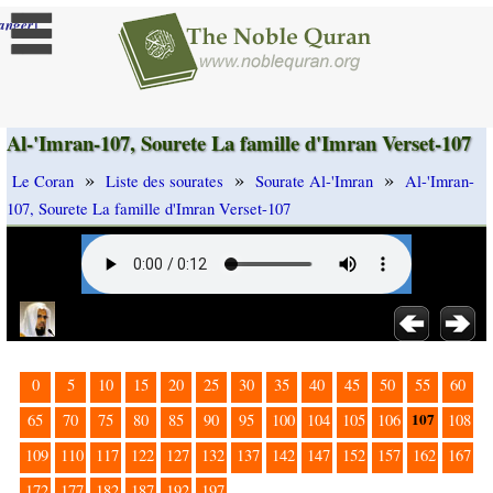
]
anger
Al-'Imran-107, Sourete La famille d'Imran Verset-107
»
»
»
Le Coran
Liste des sourates
Sourate Al-'Imran
Al-'Imran-
107, Sourete La famille d'Imran Verset-107
0
5
10
15
20
25
30
35
40
45
50
55
60
107
65
70
75
80
85
90
95
100
104
105
106
108
109
110
117
122
127
132
137
142
147
152
157
162
167
172
177
182
187
192
197