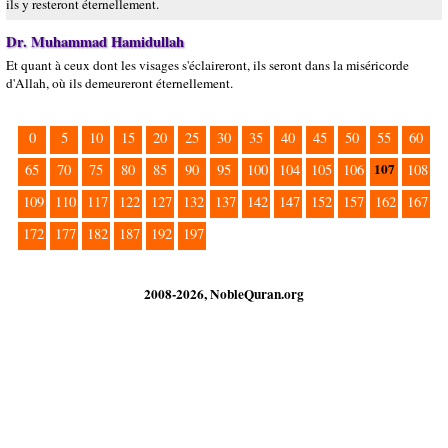
ils y resteront éternellement.
Dr. Muhammad Hamidullah
Et quant à ceux dont les visages s'éclaireront, ils seront dans la miséricorde
d'Allah, où ils demeureront éternellement.
0
5
10
15
20
25
30
35
40
45
50
55
60
107
65
70
75
80
85
90
95
100
104
105
106
108
109
110
117
122
127
132
137
142
147
152
157
162
167
172
177
182
187
192
197
2008-2026, NobleQuran.org