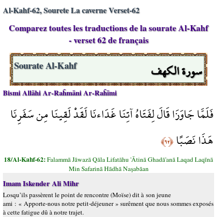
Al-Kahf-62, Sourete La caverne Verset-62
Comparez toutes les traductions de la sourate Al-Kahf
- verset 62 de français
سورة الكهف
Sourate Al-Kahf
Bismi Allāhi Ar-Raĥmāni Ar-Raĥīmi
فَلَمَّا جَاوَزَا قَالَ لِفَتَاهُ آتِنَا غَدَاءنَا لَقَدْ لَقِينَا مِن سَفَرِنَا
هَذَا نَصَبًا
﴿٦٢﴾
18/Al-Kahf-62:
Falammā Jāwazā Qāla Lifatāhu 'Ātinā Ghadā'anā Laqad Laqīnā
Min Safarinā Hādhā Naşabāan
Imam Iskender Ali Mihr
Losqu’ils passèrent le point de rencontre (Moïse) dit à son jeune
ami : « Apporte-nous notre petit-déjeuner » surêment que nous sommes exposés
à cette fatigue dû à notre trajet.