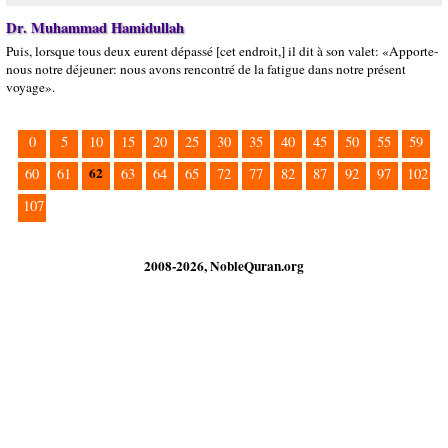
Dr. Muhammad Hamidullah
Puis, lorsque tous deux eurent dépassé [cet endroit,] il dit à son valet: «Apporte-
nous notre déjeuner: nous avons rencontré de la fatigue dans notre présent
voyage».
0
5
10
15
20
25
30
35
40
45
50
55
59
62
60
61
63
64
65
72
77
82
87
92
97
102
107
2008-2026, NobleQuran.org