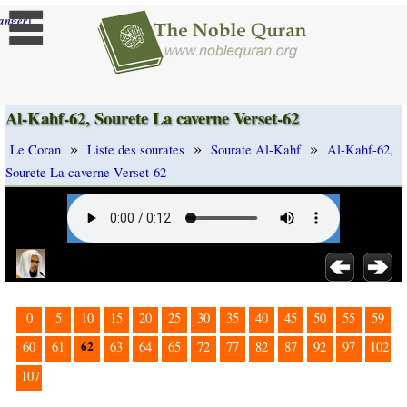
]
anger
Al-Kahf-62, Sourete La caverne Verset-62
»
»
»
Le Coran
Liste des sourates
Sourate Al-Kahf
Al-Kahf-62,
Sourete La caverne Verset-62
0
5
10
15
20
25
30
35
40
45
50
55
59
62
60
61
63
64
65
72
77
82
87
92
97
102
107