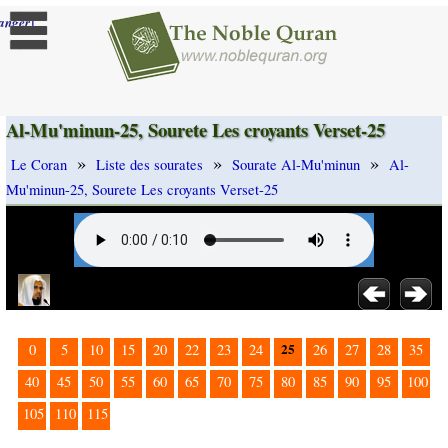
]
anger
Al-Mu'minun-25, Sourete Les croyants Verset-25
»
»
»
Le Coran
Liste des sourates
Sourate Al-Mu'minun
Al-
Mu'minun-25, Sourete Les croyants Verset-25
25
0
5
10
15
20
22
23
24
26
27
28
35
40
45
50
55
60
65
70
75
80
85
90
95
100
105
110
115