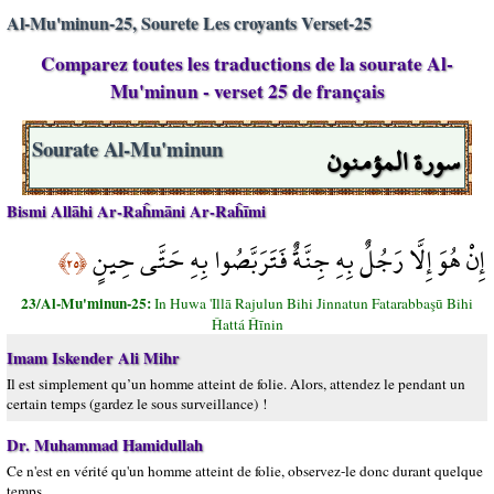
Al-Mu'minun-25, Sourete Les croyants Verset-25
Comparez toutes les traductions de la sourate Al-
Mu'minun - verset 25 de français
سورة المؤمنون
Sourate Al-Mu'minun
Bismi Allāhi Ar-Raĥmāni Ar-Raĥīmi
إِنْ هُوَ إِلَّا رَجُلٌ بِهِ جِنَّةٌ فَتَرَبَّصُوا بِهِ حَتَّى حِينٍ
﴿٢٥﴾
23/Al-Mu'minun-25:
In Huwa 'Illā Rajulun Bihi Jinnatun Fatarabbaşū Bihi
Ĥattá Ĥīnin
Imam Iskender Ali Mihr
Il est simplement qu’un homme atteint de folie. Alors, attendez le pendant un
certain temps (gardez le sous surveillance) !
Dr. Muhammad Hamidullah
Ce n'est en vérité qu'un homme atteint de folie, observez-le donc durant quelque
temps.