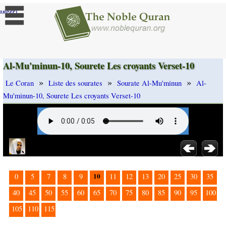
]
anger
Al-Mu'minun-10, Sourete Les croyants Verset-10
»
»
»
Le Coran
Liste des sourates
Sourate Al-Mu'minun
Al-
Mu'minun-10, Sourete Les croyants Verset-10
10
0
5
7
8
9
11
12
13
20
25
30
35
40
45
50
55
60
65
70
75
80
85
90
95
100
105
110
115