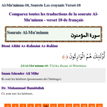
Al-Mu'minun-10, Sourete Les croyants Verset-10
Comparez toutes les traductions de la sourate Al-
Mu'minun - verset 10 de français
سورة المؤمنون
Sourate Al-Mu'minun
Bismi Allāhi Ar-Raĥmāni Ar-Raĥīmi
أُوْلَئِكَ هُمُ الْوَارِثُونَ
﴿١٠﴾
23/Al-Mu'minun-10:
'Ūlā'ika Humu Al-Wārithūna
Imam Iskender Ali Mihr
Ils sont les héritiers (possesseurs du l’héritage).
Dr. Muhammad Hamidullah
Ce sont eux les héritiers,
10
0
5
7
8
9
11
12
13
20
25
30
35