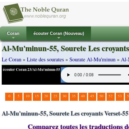
Coran
écouter Coran (Nouveau)
+
+
Al-Mu'minun-55, Sourete Les croyants
Le Coran
»
Liste des sourates
»
Sourate Al-Mu'minun
»
Al-
écouter Coran 23/Al-Mu'minun-55
0
5
10
15
20
25
30
35
40
45
50
52
53
5
Al-Mu'minun-55, Sourete Les croyants Verset-55
Comparez toutes les traductions d