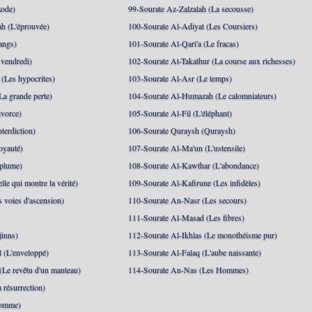
xode)
99-Sourate Az-Zalzalah (La secousse)
h (L'éprouvée)
100-Sourate Al-Adiyat (Les Coursiers)
angs)
101-Sourate Al-Qari'a (Le fracas)
 vendredi)
102-Sourate At-Takathur (La course aux richesses)
(Les hypocrites)
103-Sourate Al-Asr (Le temps)
La grande perte)
104-Sourate Al-Humazah (Le calomniateurs)
ivorce)
105-Sourate Al-Fil (L'éléphant)
terdiction)
106-Sourate Quraysh (Quraysh)
oyauté)
107-Sourate Al-Ma'un (L'ustensile)
 plume)
108-Sourate Al-Kawthar (L'abondance)
le qui montre la vérité)
109-Sourate Al-Kafirune (Les infidèles)
s voies d'ascension)
110-Sourate An-Nasr (Les secours)
111-Sourate Al-Masad (Les fibres)
jinns)
112-Sourate Al-Ikhlas (Le monothéisme pur)
 (L'enveloppé)
113-Sourate Al-Falaq (L'aube naissante)
(Le revêtu d'un manteau)
114-Sourate An-Nas (Les Hommes)
 résurrection)
Homme)