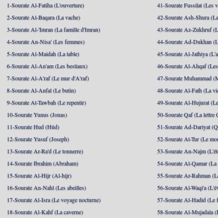
1-Sourate Al-Fatiha (L'ouverture)
41-Sourate Fussilat (Les ve
2-Sourate Al-Baqara (La vache)
42-Sourate Ash-Shura (La
3-Sourate Al-'Imran (La famille d'Imran)
43-Sourate Az-Zukhruf (L
4-Sourate An-Nisa' (Les femmes)
44-Sourate Ad-Dukhan (L
5-Sourate Al-Maidah (La table)
45-Sourate Al-Jathiya (L'a
6-Sourate Al-An'am (Les bestiaux)
46-Sourate Al-Ahqaf (Les
7-Sourate Al-A'raf (Le mur d'A'raf)
47-Sourate Muhammad 
8-Sourate Al-Anfal (Le butin)
48-Sourate Al-Fath (La vic
9-Sourate At-Tawbah (Le repentir)
49-Sourate Al-Hujurat (L
10-Sourate Yunus (Jonas)
50-Sourate Qaf (La lettre 
11-Sourate Hud (Hûd)
51-Sourate Ad-Dariyat (Qu
12-Sourate Yusuf (Joseph)
52-Sourate At-Tur (Le mo
13-Sourate Ar-Ra'd (Le tonnerre)
53-Sourate An-Najm (L'ét
14-Sourate Ibrahim (Abraham)
54-Sourate Al-Qamar (La
15-Sourate Al-Hijr (Al-hijr)
55-Sourate Ar-Rahman (Le
16-Sourate An-Nahl (Les abeilles)
56-Sourate Al-Waqi'a (L'
17-Sourate Al-Isra (Le voyage nocturne)
57-Sourate Al-Hadid (Le f
18-Sourate Al-Kahf (La caverne)
58-Sourate Al-Mujadala (