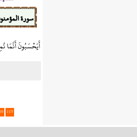
سورة المؤمنو
أَيَحْسَبُونَ أَنَّمَا نُ
10
115