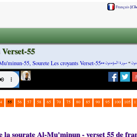
[
Français
Ch
 Verset-55
سورة المؤمنون ٥٥
»
نون
Mu'minun-55, Sourete Les croyants Verset-55
55
4
56
57
58
65
70
75
80
85
90
95
100
105
1
e la sourate Al-Mu'minun - verset 55 de fra