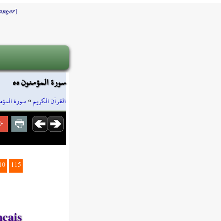
]
anger
سورة المؤمنون ٥٥
سورة المؤم
»
القرآن الكريم
10
115
nçais