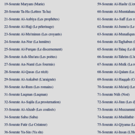
19-Sourate Maryam (Marie)
59-Sourate Al-Hashr (L'e
20-Sourate Ta-Ha (Lettres Ta ha)
60-Sourate Al-Mumtahana
21-Sourate Al-Anbiya (Les prophètes)
61-Sourate As-Saff (Les r
22-Sourate Al-Hajj (Le pélerinage)
62-Sourate Al-Jumu'a (Le
23-Sourate Al-Mu'minun (Les croyants)
63-Sourate Al-Munafiqun 
24-Sourate An-Nur (La lumière)
64-Sourate At-Taghabun (
25-Sourate Al-Furqan (Le discernement)
65-Sourate At-Talaq (Le d
26-Sourate Ash-Shu'ara (Les poètes)
66-Sourate At-Tahrim (L'in
27-Sourate An-Naml (Les fourmis)
67-Sourate Al-Mulk (La r
28-Sourate Al-Qasas (Le récit)
68-Sourate Al-Qalam (La
29-Sourate Al-Ankabut (L'araignée)
69-Sourate Al-Haqqah (Cel
30-Sourate Ar-Rum (Les romains)
70-Sourate Al-Ma'arij (Le
31-Sourate Luqman (Luqman)
71-Sourate Nûh (Noé)
32-Sourate As-Sajda (La prosternation)
72-Sourate Al-Jinn (Les d
33-Sourate Al-Ahzab (Les coalisés)
73-Sourate Al-Muzzammil
34-Sourate Saba (Saba)
74-Sourate Al-Muddathir 
35-Sourate Fatir (Le Créateur)
75-Sourate Al-Qiyama (La
36-Sourate Ya-Sin (Ya sîn)
76-Sourate Al-Insan (L'