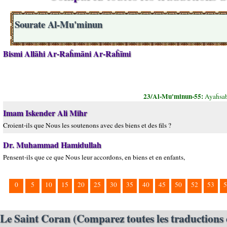
Sourate Al-Mu'minun
Bismi Allāhi Ar-Raĥmāni Ar-Raĥīmi
23/Al-Mu'minun-55:
Ayaĥsa
Imam Iskender Ali Mihr
Croient-ils que Nous les soutenons avec des biens et des fils ?
Dr. Muhammad Hamidullah
Pensent-ils que ce que Nous leur accordons, en biens et en enfants,
0
5
10
15
20
25
30
35
40
45
50
52
53
5
Le Saint Coran (Comparez toutes les traductions 