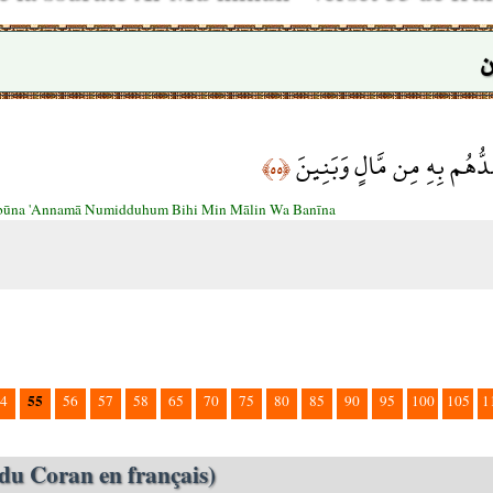
ن
مِدُّهُم بِهِ مِن مَّالٍ وَبَنِينَ
﴿٥٥﴾
būna 'Annamā Numidduhum Bihi Min Mālin Wa Banīna
55
4
56
57
58
65
70
75
80
85
90
95
100
105
1
du Coran en français)