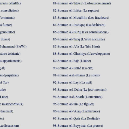
rsets détaillés)
81-Sourate At-Takwir (L'obscurcissement)
 consultation)
82-Sourate Al-Infitar (La rupture)
'ornement)
83-Sourate Al-Mutaffifin (Les fraudeurs)
a fumée)
84-Sourate Al-Inshiqaq (La déchirure)
genouillée)
85-Sourate Al-Buruj (Les constellations)
 dunes)
86-Sourate At-Tariq (L'astre nocturne)
(Muhammad (SAW))
87-Sourate Al-A'la (Le Très-Haut)
toire éclatante)
88-Sourate Al-Ghashiya (L'enveloppante)
es appartements)
89-Sourate Al-Fajr (L'aube)
Qaf)
90-Sourate Al-Balad (La cité)
i éparpillent)
91-Sourate Ash-Shams (Le soleil)
nt Tur)
92-Sourate Al-Layl (La nuit)
oile)
93-Sourate Ad-Duha (Le jour montant)
 Lune)
94-Sourate Ash-Sharh (L'ouverture)
 miséricordieux)
95-Sourate At-Tin (Le figuier)
événement)
96-Sourate Al-'Alaq (L'adhérence)
er)
97-Sourate Al-Qadr (La Destinée)
La discussion)
98-Sourate Al-Bayyinah (La preuve)