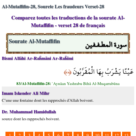
Al-Mutaffifin-28, Sourete Les fraudeurs Verset-28
Comparez toutes les traductions de la sourate Al-
Mutaffifin - verset 28 de français
سورة المطـفـفين
Sourate Al-Mutaffifin
Bismi Allāhi Ar-Raĥmāni Ar-Raĥīmi
عَيْنًا يَشْرَبُ بِهَا الْمُقَرَّبُونَ
﴿٢٨﴾
83/Al-Mutaffifin-28:
`Aynāan Yashrabu Bihā Al-Muqarrabūna
Imam Iskender Ali Mihr
C’une une fontaine dont les rapprochés d’Allah boivent.
Dr. Muhammad Hamidullah
source dont les rapprochés boivent.
1
2
3
4
5
6
7
8
9
10
11
12
13