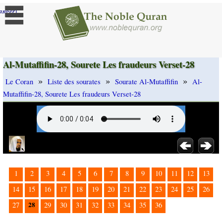
]
anger
Al-Mutaffifin-28, Sourete Les fraudeurs Verset-28
»
»
»
Le Coran
Liste des sourates
Sourate Al-Mutaffifin
Al-
Mutaffifin-28, Sourete Les fraudeurs Verset-28
1
2
3
4
5
6
7
8
9
10
11
12
13
14
15
16
17
18
19
20
21
22
23
24
25
26
28
27
29
30
31
32
33
34
35
36