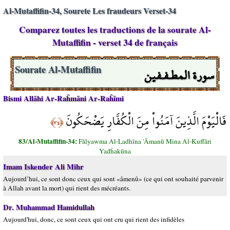
Al-Mutaffifin-34, Sourete Les fraudeurs Verset-34
Comparez toutes les traductions de la sourate Al-
Mutaffifin - verset 34 de français
سورة المطـفـفين
Sourate Al-Mutaffifin
Bismi Allāhi Ar-Raĥmāni Ar-Raĥīmi
فَالْيَوْمَ الَّذِينَ آمَنُواْ مِنَ الْكُفَّارِ يَضْحَكُونَ
﴿٣٤﴾
83/Al-Mutaffifin-34:
Fālyawma Al-Ladhīna 'Āmanū Mina Al-Kuffāri
Yađĥakūna
Imam Iskender Ali Mihr
Aujourd’hui, ce sont donc ceux qui sont «âmenû» (ce qui ont souhaité parvenir
à Allah avant la mort) qui rient des mécréants.
Dr. Muhammad Hamidullah
Aujourd'hui, donc, ce sont ceux qui ont cru qui rient des infidèles