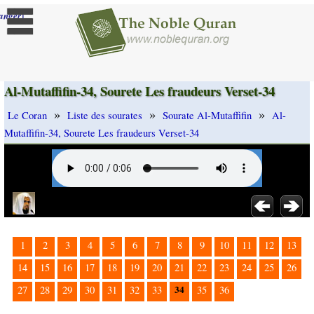
]
anger
Al-Mutaffifin-34, Sourete Les fraudeurs Verset-34
»
»
»
Le Coran
Liste des sourates
Sourate Al-Mutaffifin
Al-
Mutaffifin-34, Sourete Les fraudeurs Verset-34
1
2
3
4
5
6
7
8
9
10
11
12
13
14
15
16
17
18
19
20
21
22
23
24
25
26
34
27
28
29
30
31
32
33
35
36