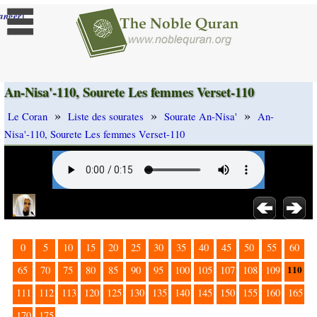
]
anger
An-Nisa'-110, Sourete Les femmes Verset-110
»
»
»
Le Coran
Liste des sourates
Sourate An-Nisa'
An-
Nisa'-110, Sourete Les femmes Verset-110
0
5
10
15
20
25
30
35
40
45
50
55
60
110
65
70
75
80
85
90
95
100
105
107
108
109
111
112
113
120
125
130
135
140
145
150
155
160
165
170
175