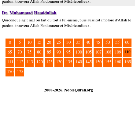
pardon, trouvera Allah Pardonneur et Miséricordieux.
Dr. Muhammad Hamidullah
Quiconque agit mal ou fait du tort à lui-même, puis aussitôt implore d'Allah le
pardon, trouvera Allah Pardonneur et Miséricordieux.
0
5
10
15
20
25
30
35
40
45
50
55
60
110
65
70
75
80
85
90
95
100
105
107
108
109
111
112
113
120
125
130
135
140
145
150
155
160
165
170
175
2008-2026, NobleQuran.org