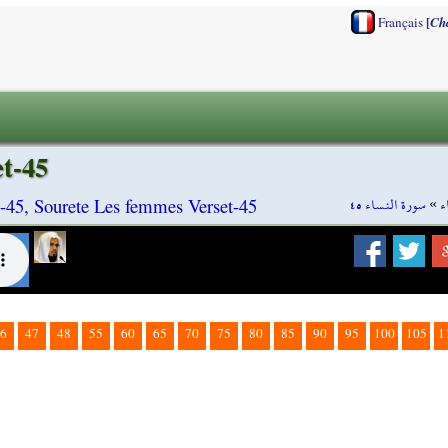
[
Français
Ch
et-45
سورة النساء ٤٥
»
ء
-45, Sourete Les femmes Verset-45
6
47
48
55
60
65
70
75
80
85
90
95
100
105
1