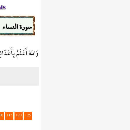
is
سورة النساء
وَاللّهُ أَعْلَمُ بِأَعْدَا
10
115
120
125