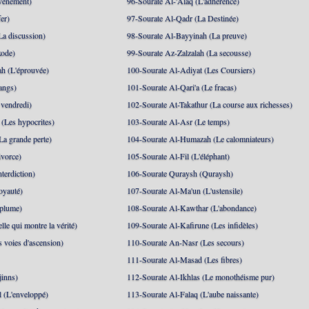
événement)
96-Sourate Al-'Alaq (L'adhérence)
er)
97-Sourate Al-Qadr (La Destinée)
La discussion)
98-Sourate Al-Bayyinah (La preuve)
xode)
99-Sourate Az-Zalzalah (La secousse)
h (L'éprouvée)
100-Sourate Al-Adiyat (Les Coursiers)
angs)
101-Sourate Al-Qari'a (Le fracas)
 vendredi)
102-Sourate At-Takathur (La course aux richesses)
(Les hypocrites)
103-Sourate Al-Asr (Le temps)
La grande perte)
104-Sourate Al-Humazah (Le calomniateurs)
ivorce)
105-Sourate Al-Fil (L'éléphant)
terdiction)
106-Sourate Quraysh (Quraysh)
oyauté)
107-Sourate Al-Ma'un (L'ustensile)
 plume)
108-Sourate Al-Kawthar (L'abondance)
le qui montre la vérité)
109-Sourate Al-Kafirune (Les infidèles)
s voies d'ascension)
110-Sourate An-Nasr (Les secours)
111-Sourate Al-Masad (Les fibres)
jinns)
112-Sourate Al-Ikhlas (Le monothéisme pur)
 (L'enveloppé)
113-Sourate Al-Falaq (L'aube naissante)