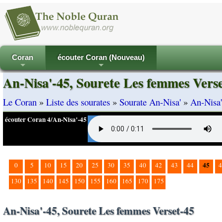
Coran
écouter Coran (Nouveau)
+
+
An-Nisa'-45, Sourete Les femmes Vers
Le Coran
»
Liste des sourates
»
Sourate An-Nisa'
»
An-Nisa'
écouter Coran 4/An-Nisa'-45
45
0
5
10
15
20
25
30
35
40
42
43
44
4
130
135
140
145
150
155
160
165
170
175
An-Nisa'-45, Sourete Les femmes Verset-45