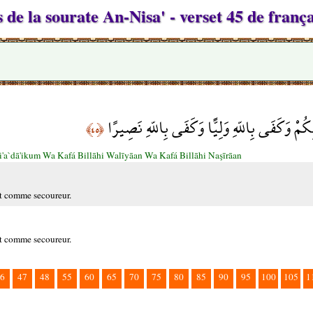
de la sourate An-Nisa' - verset 45 de frança
ئِكُمْ وَكَفَى بِاللّهِ وَلِيًّا وَكَفَى بِاللّهِ نَصِيرًا
﴿٤٥﴾
'a`dā'ikum Wa Kafá Billāhi Walīyāan Wa Kafá Billāhi Naşīrāan
it comme secoureur.
it comme secoureur.
6
47
48
55
60
65
70
75
80
85
90
95
100
105
1