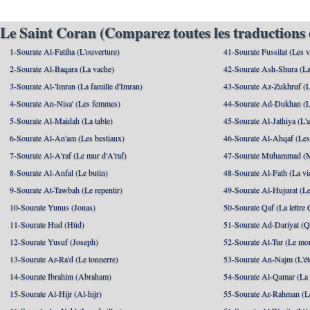
Le Saint Coran (Comparez toutes les traductions 
1-Sourate Al-Fatiha (L'ouverture)
41-Sourate Fussilat (Les ve
2-Sourate Al-Baqara (La vache)
42-Sourate Ash-Shura (La
3-Sourate Al-'Imran (La famille d'Imran)
43-Sourate Az-Zukhruf (L
4-Sourate An-Nisa' (Les femmes)
44-Sourate Ad-Dukhan (L
5-Sourate Al-Maidah (La table)
45-Sourate Al-Jathiya (L'a
6-Sourate Al-An'am (Les bestiaux)
46-Sourate Al-Ahqaf (Les
7-Sourate Al-A'raf (Le mur d'A'raf)
47-Sourate Muhammad 
8-Sourate Al-Anfal (Le butin)
48-Sourate Al-Fath (La vic
9-Sourate At-Tawbah (Le repentir)
49-Sourate Al-Hujurat (L
10-Sourate Yunus (Jonas)
50-Sourate Qaf (La lettre 
11-Sourate Hud (Hûd)
51-Sourate Ad-Dariyat (Qu
12-Sourate Yusuf (Joseph)
52-Sourate At-Tur (Le mo
13-Sourate Ar-Ra'd (Le tonnerre)
53-Sourate An-Najm (L'ét
14-Sourate Ibrahim (Abraham)
54-Sourate Al-Qamar (La
15-Sourate Al-Hijr (Al-hijr)
55-Sourate Ar-Rahman (Le