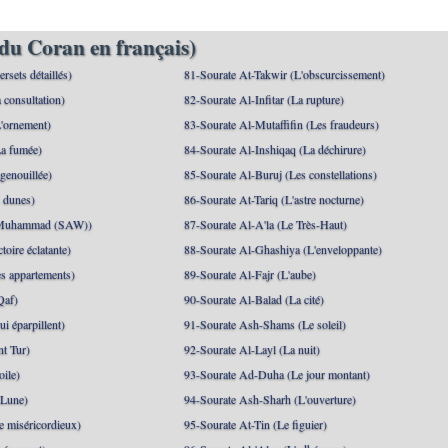
du Coran en français)
rsets détaillés)
81-Sourate At-Takwir (L'obscurcissement)
 consultation)
82-Sourate Al-Infitar (La rupture)
'ornement)
83-Sourate Al-Mutaffifin (Les fraudeurs)
a fumée)
84-Sourate Al-Inshiqaq (La déchirure)
genouillée)
85-Sourate Al-Buruj (Les constellations)
 dunes)
86-Sourate At-Tariq (L'astre nocturne)
(Muhammad (SAW))
87-Sourate Al-A'la (Le Très-Haut)
toire éclatante)
88-Sourate Al-Ghashiya (L'enveloppante)
es appartements)
89-Sourate Al-Fajr (L'aube)
Qaf)
90-Sourate Al-Balad (La cité)
i éparpillent)
91-Sourate Ash-Shams (Le soleil)
nt Tur)
92-Sourate Al-Layl (La nuit)
oile)
93-Sourate Ad-Duha (Le jour montant)
 Lune)
94-Sourate Ash-Sharh (L'ouverture)
 miséricordieux)
95-Sourate At-Tin (Le figuier)