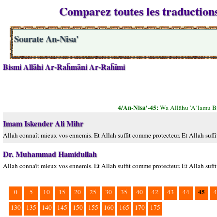
Comparez toutes les traductions 
Sourate An-Nisa'
Bismi Allāhi Ar-Raĥmāni Ar-Raĥīmi
4/An-Nisa'-45:
Wa Allāhu 'A`lamu Bi
Imam Iskender Ali Mihr
Allah connaît mieux vos ennemis. Et Allah suffit comme protecteur. Et Allah suff
Dr. Muhammad Hamidullah
Allah connaît mieux vos ennemis. Et Allah suffit comme protecteur. Et Allah suff
45
0
5
10
15
20
25
30
35
40
42
43
44
4
130
135
140
145
150
155
160
165
170
175