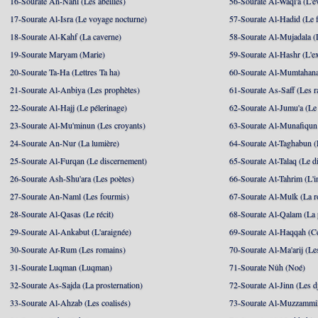
16-Sourate An-Nahl (Les abeilles)
56-Sourate Al-Waqi'a (L'
17-Sourate Al-Isra (Le voyage nocturne)
57-Sourate Al-Hadid (Le f
18-Sourate Al-Kahf (La caverne)
58-Sourate Al-Mujadala (
19-Sourate Maryam (Marie)
59-Sourate Al-Hashr (L'e
20-Sourate Ta-Ha (Lettres Ta ha)
60-Sourate Al-Mumtahana
21-Sourate Al-Anbiya (Les prophètes)
61-Sourate As-Saff (Les r
22-Sourate Al-Hajj (Le pélerinage)
62-Sourate Al-Jumu'a (Le
23-Sourate Al-Mu'minun (Les croyants)
63-Sourate Al-Munafiqun 
24-Sourate An-Nur (La lumière)
64-Sourate At-Taghabun (
25-Sourate Al-Furqan (Le discernement)
65-Sourate At-Talaq (Le d
26-Sourate Ash-Shu'ara (Les poètes)
66-Sourate At-Tahrim (L'in
27-Sourate An-Naml (Les fourmis)
67-Sourate Al-Mulk (La r
28-Sourate Al-Qasas (Le récit)
68-Sourate Al-Qalam (La
29-Sourate Al-Ankabut (L'araignée)
69-Sourate Al-Haqqah (Cel
30-Sourate Ar-Rum (Les romains)
70-Sourate Al-Ma'arij (Le
31-Sourate Luqman (Luqman)
71-Sourate Nûh (Noé)
32-Sourate As-Sajda (La prosternation)
72-Sourate Al-Jinn (Les d
33-Sourate Al-Ahzab (Les coalisés)
73-Sourate Al-Muzzammil