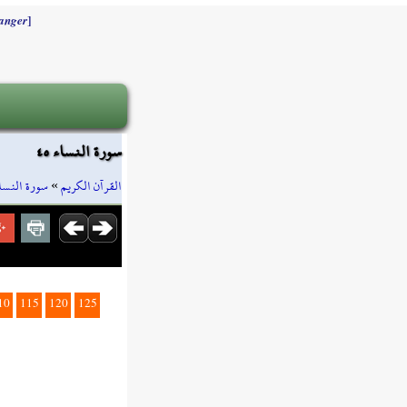
]
anger
سورة النساء ٤٥
سورة النسا
»
القرآن الكريم
10
115
120
125