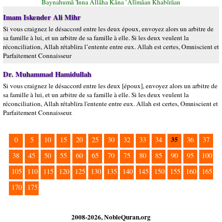
Baynahumā 'Inna Allāha Kāna `Alīmāan Khabīrāan
Imam Iskender Ali Mihr
Si vous craignez le désaccord entre les deux époux, envoyez alors un arbitre de
sa famille à lui, et un arbitre de sa famille à elle. Si les deux veulent la
réconciliation, Allah rétablira l’entente entre eux. Allah est certes, Omniscient et
Parfaitement Connaisseur
Dr. Muhammad Hamidullah
Si vous craignez le désaccord entre les deux [époux], envoyez alors un arbitre de
sa famille à lui, et un arbitre de sa famille à elle. Si les deux veulent la
réconciliation, Allah rétablira l'entente entre eux. Allah est certes, Omniscient et
Parfaitement Connaisseur.
35
0
5
10
15
20
25
30
32
33
34
36
37
38
45
50
55
60
65
70
75
80
85
90
95
100
105
110
115
120
125
130
135
140
145
150
155
160
165
170
175
2008-2026, NobleQuran.org