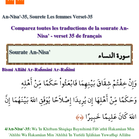
An-Nisa'-35, Sourete Les femmes Verset-35
Comparez toutes les traductions de la sourate An-
Nisa' - verset 35 de français
سورة النساء
Sourate An-Nisa'
Bismi Allāhi Ar-Raĥmāni Ar-Raĥīmi
وَإِنْ خِفْتُمْ شِقَاقَ بَيْنِهِمَا فَابْعَثُواْ حَكَمًا مِّنْ أَهْلِهِ
وَحَكَمًا مِّنْ أَهْلِهَا إِن يُرِيدَا إِصْلاَحًا يُوَفِّقِ اللّهُ بَيْنَهُمَا إِنَّ
اللّهَ كَانَ عَلِيمًا خَبِيرًا
﴿٣٥﴾
4/An-Nisa'-35:
Wa 'In Khiftum Shiqāqa Baynihimā Fāb`athū Ĥakamāan Min
'Ahlihi Wa Ĥakamāan Min 'Ahlihā 'In Yurīdā 'Işlāĥāan Yuwaffiqi Allāhu