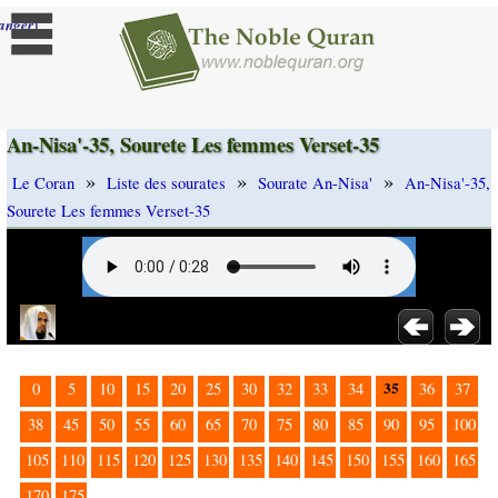
]
anger
An-Nisa'-35, Sourete Les femmes Verset-35
»
»
»
Le Coran
Liste des sourates
Sourate An-Nisa'
An-Nisa'-35,
Sourete Les femmes Verset-35
35
0
5
10
15
20
25
30
32
33
34
36
37
38
45
50
55
60
65
70
75
80
85
90
95
100
105
110
115
120
125
130
135
140
145
150
155
160
165
170
175