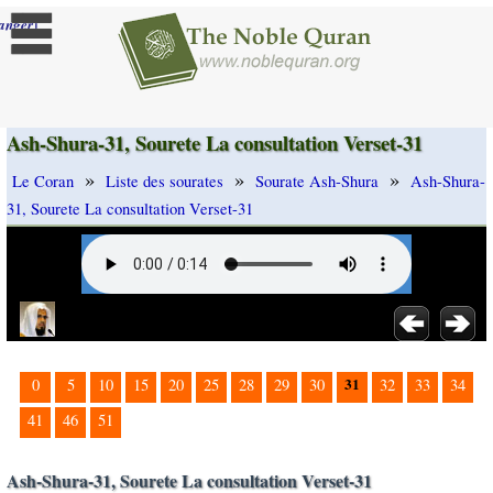
]
anger
Ash-Shura-31, Sourete La consultation Verset-31
»
»
»
Le Coran
Liste des sourates
Sourate Ash-Shura
Ash-Shura-
31, Sourete La consultation Verset-31
31
0
5
10
15
20
25
28
29
30
32
33
34
41
46
51
Ash-Shura-31, Sourete La consultation Verset-31