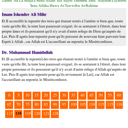
Žannū 'An Lā Malja'a Mina Allāhi 'Illā 'Ilayhi Thumma Tāba `Alayhim Liyatūbū
'Inna Allāha Huwa At-Tawwābu Ar-Raĥīmu
Imam Iskender Ali Mihr
Et Il accueillit le repentir des trois qui étaient restés à l'arrière si bien que, toute
vaste qu'elle fût, la terre leur paraissait exiguë; ils se sentaient à l'étroit, dans leur
propre âmes et ils pensaient qu'il n'y avait d'autre refuge de Dieu qu'auprès de
Lui. Puis Il agréa leur repentir pour qu'ils puissent de nouveau faire parvenir leur
Esprit à Allah , car Allah est L'accueillant au repentir, le Miséricordieux.
Dr. Muhammad Hamidullah
Et [Il accueillit le repentir] des trois qui étaient restés à l'arrière si bien que, toute
vaste qu'elle fût, la terre leur paraissait exiguë; ils se sentaient à l'étroit, dans leur
propre personne et ils pensaient qu'il n'y avait d'autre refuge d'Allah qu'auprès de
Lui. Puis Il agréa leur repentir pour qu'ils reviennent [à Lui], car Allah est
l'accueillant au repentir, le Miséricordieux.
0
5
10
15
20
25
30
35
40
45
50
55
60
65
70
75
80
85
90
95
100
105
110
115
115
116
118
117
119
120
121
128