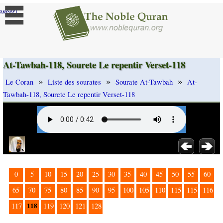
]
anger
At-Tawbah-118, Sourete Le repentir Verset-118
»
»
»
Le Coran
Liste des sourates
Sourate At-Tawbah
At-
Tawbah-118, Sourete Le repentir Verset-118
0
5
10
15
20
25
30
35
40
45
50
55
60
65
70
75
80
85
90
95
100
105
110
115
115
116
118
117
119
120
121
128