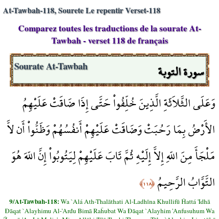
At-Tawbah-118, Sourete Le repentir Verset-118
Comparez toutes les traductions de la sourate At-
Tawbah - verset 118 de français
سورة التوبة
Sourate At-Tawbah
وَعَلَى الثَّلاَثَةِ الَّذِينَ خُلِّفُواْ حَتَّى إِذَا ضَاقَتْ عَلَيْهِمُ
الأَرْضُ بِمَا رَحُبَتْ وَضَاقَتْ عَلَيْهِمْ أَنفُسُهُمْ وَظَنُّواْ أَن لاَّ
مَلْجَأَ مِنَ اللّهِ إِلاَّ إِلَيْهِ ثُمَّ تَابَ عَلَيْهِمْ لِيَتُوبُواْ إِنَّ اللّهَ هُوَ
التَّوَّابُ الرَّحِيمُ
﴿١١٨﴾
9/At-Tawbah-118:
Wa `Alá Ath-Thalāthati Al-Ladhīna Khullifū Ĥattá 'Idhā
Đāqat `Alayhimu Al-'Arđu Bimā Raĥubat Wa Đāqat `Alayhim 'Anfusuhum Wa