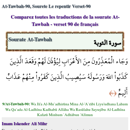
At-Tawbah-90, Sourete Le repentir Verset-90
Comparez toutes les traductions de la sourate At-
Tawbah - verset 90 de français
سورة التوبة
Sourate At-Tawbah
وَجَاء الْمُعَذِّرُونَ مِنَ الأَعْرَابِ لِيُؤْذَنَ لَهُمْ وَقَعَدَ الَّذِينَ
كَذَبُواْ اللّهَ وَرَسُولَهُ سَيُصِيبُ الَّذِينَ كَفَرُواْ مِنْهُمْ عَذَابٌ
أَلِيمٌ
﴿٩٠﴾
9/At-Tawbah-90:
Wa Jā'a Al-Mu`adhirūna Mina Al-'A`rābi Liyu'udhana Lahum
Wa Qa`ada Al-Ladhīna Kadhabū Allāha Wa Rasūlahu Sayuşību Al-Ladhīna
Kafarū Minhum `Adhābun 'Alīmun
Imam Iskender Ali Mihr