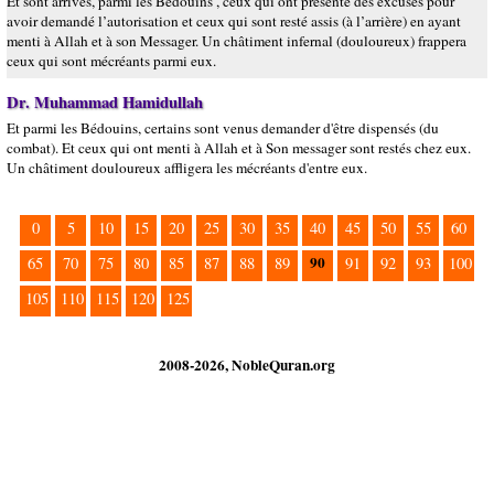
Et sont arrivés, parmi les Bédouins , ceux qui ont présenté des excuses pour
avoir demandé l’autorisation et ceux qui sont resté assis (à l’arrière) en ayant
menti à Allah et à son Messager. Un châtiment infernal (douloureux) frappera
ceux qui sont mécréants parmi eux.
Dr. Muhammad Hamidullah
Et parmi les Bédouins, certains sont venus demander d'être dispensés (du
combat). Et ceux qui ont menti à Allah et à Son messager sont restés chez eux.
Un châtiment douloureux affligera les mécréants d'entre eux.
0
5
10
15
20
25
30
35
40
45
50
55
60
90
65
70
75
80
85
87
88
89
91
92
93
100
105
110
115
120
125
2008-2026, NobleQuran.org