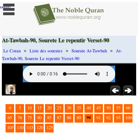
]
anger
At-Tawbah-90, Sourete Le repentir Verset-90
»
»
»
Le Coran
Liste des sourates
Sourate At-Tawbah
At-
Tawbah-90, Sourete Le repentir Verset-90
0
5
10
15
20
25
30
35
40
45
50
55
60
90
65
70
75
80
85
87
88
89
91
92
93
100
105
110
115
120
125