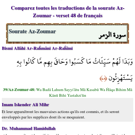
Comparez toutes les traductions de la sourate Az-
Zoumar - verset 48 de français
سورة الزمر
Sourate Az-Zoumar
Bismi Allāhi Ar-Raĥmāni Ar-Raĥīmi
وَبَدَا لَهُمْ سَيِّئَاتُ مَا كَسَبُوا وَحَاقَ بِهِم مَّا كَانُوا بِهِ
يَسْتَهْزِئُون
﴿٤٨﴾
39/Az-Zoumar-48:
Wa Badā Lahum Sayyi'ātu Mā Kasabū Wa Ĥāqa Bihim Mā
Kānū Bihi Yastahzi'ūn
Imam Iskender Ali Mihr
Et leur apparaîtront les mauvaises actions qu'ils ont commis, et ils seront
enveloppés par les supplices dont ils se moquaient.
Dr. Muhammad Hamidullah