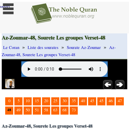
]
anger
Az-Zoumar-48, Sourete Les groupes Verset-48
»
»
»
Le Coran
Liste des sourates
Sourate Az-Zoumar
Az-
Zoumar-48, Sourete Les groupes Verset-48
0
5
10
15
20
25
30
35
40
45
45
46
47
48
49
50
51
58
63
68
73
Az-Zoumar-48, Sourete Les groupes Verset-48