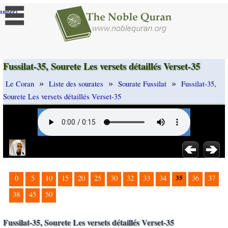
]
anger
Fussilat-35, Sourete Les versets détaillés Verset-35
»
»
»
Le Coran
Liste des sourates
Sourate Fussilat
Fussilat-35,
Sourete Les versets détaillés Verset-35
35
0
5
10
15
20
25
30
32
33
34
36
37
38
45
50
Fussilat-35, Sourete Les versets détaillés Verset-35