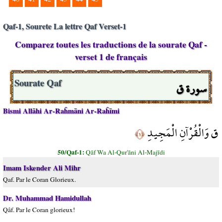
Qaf-1, Sourete La lettre Qaf Verset-1
Comparez toutes les traductions de la sourate Qaf -
verset 1 de français
سورة ق
Sourate Qaf
Bismi Allāhi Ar-Raĥmāni Ar-Raĥīmi
ق وَالْقُرْآنِ الْمَجِيدِ
﴿١﴾
50/Qaf-1:
Qāf Wa Al-Qur'āni Al-Majīdi
Imam Iskender Ali Mihr
Qaf. Par le Coran Glorieux.
Dr. Muhammad Hamidullah
Qâf. Par le Coran glorieux!