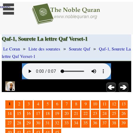
]
anger
Qaf-1, Sourete La lettre Qaf Verset-1
»
»
»
Le Coran
Liste des sourates
Sourate Qaf
Qaf-1, Sourete La
lettre Qaf Verset-1
1
2
3
4
5
6
7
8
9
10
11
12
13
14
15
16
17
18
19
20
21
22
23
24
25
26
27
28
29
30
31
32
33
34
35
36
37
38
39
40
41
42
43
44
45