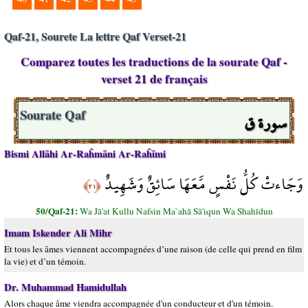
Qaf-21, Sourete La lettre Qaf Verset-21
Comparez toutes les traductions de la sourate Qaf -
verset 21 de français
سورة ق
Sourate Qaf
Bismi Allāhi Ar-Raĥmāni Ar-Raĥīmi
وَجَاءتْ كُلُّ نَفْسٍ مَّعَهَا سَائِقٌ وَشَهِيدٌ
﴿٢١﴾
50/Qaf-21:
Wa Jā'at Kullu Nafsin Ma`ahā Sā'iqun Wa Shahīdun
Imam Iskender Ali Mihr
Et tous les âmes viennent accompagnées d’une raison (de celle qui prend en film
la vie) et d’un témoin.
Dr. Muhammad Hamidullah
Alors chaque âme viendra accompagnée d'un conducteur et d'un témoin.