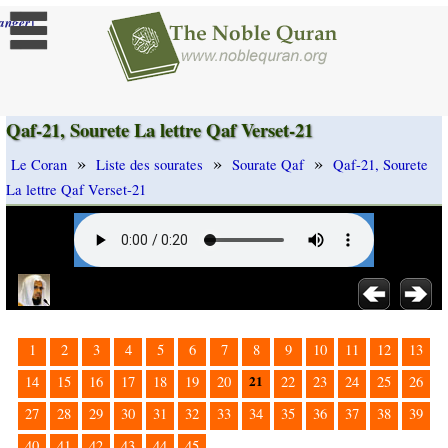
]
anger
Qaf-21, Sourete La lettre Qaf Verset-21
»
»
»
Le Coran
Liste des sourates
Sourate Qaf
Qaf-21, Sourete
La lettre Qaf Verset-21
1
2
3
4
5
6
7
8
9
10
11
12
13
21
14
15
16
17
18
19
20
22
23
24
25
26
27
28
29
30
31
32
33
34
35
36
37
38
39
40
41
42
43
44
45