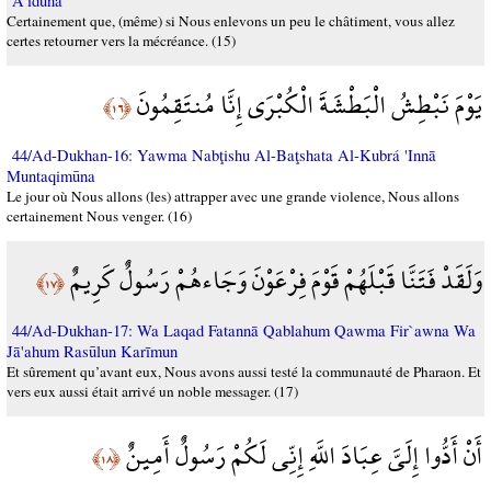
`Ā'idūna
Certainement que, (même) si Nous enlevons un peu le châtiment, vous allez
certes retourner vers la mécréance. (15)
يَوْمَ نَبْطِشُ الْبَطْشَةَ الْكُبْرَى إِنَّا مُنتَقِمُونَ
﴿١٦﴾
44/Ad-Dukhan-16: Yawma Nabţishu Al-Baţshata Al-Kubrá 'Innā
Muntaqimūna
Le jour où Nous allons (les) attrapper avec une grande violence, Nous allons
certainement Nous venger. (16)
وَلَقَدْ فَتَنَّا قَبْلَهُمْ قَوْمَ فِرْعَوْنَ وَجَاءهُمْ رَسُولٌ كَرِيمٌ
﴿١٧﴾
44/Ad-Dukhan-17: Wa Laqad Fatannā Qablahum Qawma Fir`awna Wa
Jā'ahum Rasūlun Karīmun
Et sûrement qu’avant eux, Nous avons aussi testé la communauté de Pharaon. Et
vers eux aussi était arrivé un noble messager. (17)
أَنْ أَدُّوا إِلَيَّ عِبَادَ اللَّهِ إِنِّي لَكُمْ رَسُولٌ أَمِينٌ
﴿١٨﴾