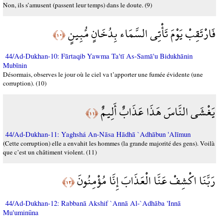
Non, ils s’amusent (passent leur temps) dans le doute. (9)
فَارْتَقِبْ يَوْمَ تَأْتِي السَّمَاء بِدُخَانٍ مُّبِينٍ
﴿١٠﴾
44/Ad-Dukhan-10: Fārtaqib Yawma Ta'tī As-Samā'u Bidukhānin
Mubīnin
Désormais, observes le jour où le ciel va t’apporter une fumée évidente (une
corruption). (10)
يَغْشَى النَّاسَ هَذَا عَذَابٌ أَلِيمٌ
﴿١١﴾
44/Ad-Dukhan-11: Yaghshá An-Nāsa Hādhā `Adhābun 'Alīmun
(Cette corruption) elle a envahit les hommes (la grande majorité des gens). Voilà
que c’est un châtiment violent. (11)
رَبَّنَا اكْشِفْ عَنَّا الْعَذَابَ إِنَّا مُؤْمِنُونَ
﴿١٢﴾
44/Ad-Dukhan-12: Rabbanā Akshif `Annā Al-`Adhāba 'Innā
Mu'uminūna