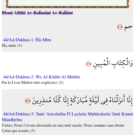
Bismi Allāhi Ar-Raĥmāni Ar-Raĥīmi
حم
﴿١﴾
44/Ad-Dukhan-1: Ĥā-Mīm
Ha, mim. (1)
وَالْكِتَابِ الْمُبِينِ
﴿٢﴾
44/Ad-Dukhan-2: Wa Al-Kitābi Al-Mubīni
Par le Livre Mubin (très explicite). (2)
إِنَّا أَنزَلْنَاهُ فِي لَيْلَةٍ مُّبَارَكَةٍ إِنَّا كُنَّا مُنذِرِينَ
﴿٣﴾
44/Ad-Dukhan-3: 'Innā 'Anzalnāhu Fī Laylatin Mubārakatin 'Innā Kunnā
Mundhirīna
Certes, Nous l’avons descendu en une nuit sacrée. Nous sommes sans doute
Celui qui avertit. (3)