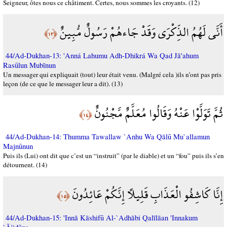
Seigneur, ôtes nous ce châtiment. Certes, nous sommes les croyants. (12)
أَنَّى لَهُمُ الذِّكْرَى وَقَدْ جَاءهُمْ رَسُولٌ مُّبِينٌ
﴿١٣﴾
44/Ad-Dukhan-13: 'Anná Lahumu Adh-Dhikrá Wa Qad Jā'ahum
Rasūlun Mubīnun
Un messager qui expliquait (tout) leur était venu. (Malgré cela )ils n’ont pas pris
leçon (de ce que le messager leur a dit). (13)
ثُمَّ تَوَلَّوْا عَنْهُ وَقَالُوا مُعَلَّمٌ مَّجْنُونٌ
﴿١٤﴾
44/Ad-Dukhan-14: Thumma Tawallaw `Anhu Wa Qālū Mu`allamun
Majnūnun
Puis ils (Lui) ont dit que c’est un “instruit” (par le diable) et un “fou” puis ils s’en
détournent. (14)
إِنَّا كَاشِفُو الْعَذَابِ قَلِيلًا إِنَّكُمْ عَائِدُونَ
﴿١٥﴾
44/Ad-Dukhan-15: 'Innā Kāshifū Al-`Adhābi Qalīlāan 'Innakum