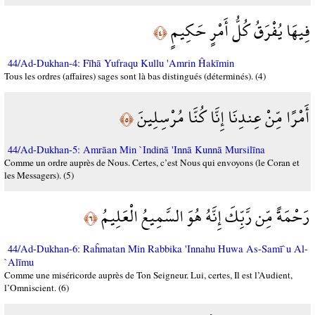
فِيهَا يُفْرَقُ كُلُّ أَمْرٍ حَكِيمٍ
﴿٤﴾
44/Ad-Dukhan-4: Fīhā Yufraqu Kullu 'Amrin Ĥakīmin
Tous les ordres (affaires) sages sont là bas distingués (déterminés). (4)
أَمْرًا مِّنْ عِندِنَا إِنَّا كُنَّا مُرْسِلِينَ
﴿٥﴾
44/Ad-Dukhan-5: Amrāan Min `Indinā 'Innā Kunnā Mursilīna
Comme un ordre auprès de Nous. Certes, c’est Nous qui envoyons (le Coran et
les Messagers). (5)
رَحْمَةً مِّن رَّبِّكَ إِنَّهُ هُوَ السَّمِيعُ الْعَلِيمُ
﴿٦﴾
44/Ad-Dukhan-6: Raĥmatan Min Rabbika 'Innahu Huwa As-Samī`u Al-
`Alīmu
Comme une miséricorde auprès de Ton Seigneur. Lui, certes, Il est l’Audient,
l’Omniscient. (6)