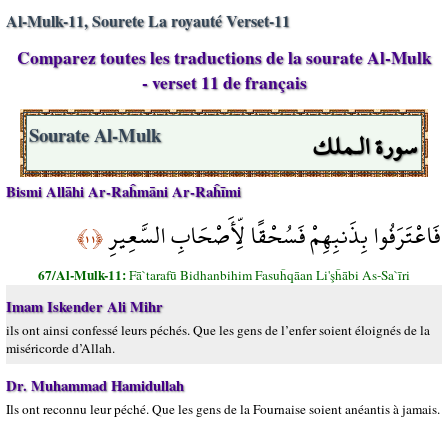
Al-Mulk-11, Sourete La royauté Verset-11
Comparez toutes les traductions de la sourate Al-Mulk
- verset 11 de français
سورة الـملك
Sourate Al-Mulk
Bismi Allāhi Ar-Raĥmāni Ar-Raĥīmi
فَاعْتَرَفُوا بِذَنبِهِمْ فَسُحْقًا لِّأَصْحَابِ السَّعِيرِ
﴿١١﴾
67/Al-Mulk-11:
Fā`tarafū Bidhanbihim Fasuĥqāan Li'şĥābi As-Sa`īri
Imam Iskender Ali Mihr
ils ont ainsi confessé leurs péchés. Que les gens de l’enfer soient éloignés de la
miséricorde d’Allah.
Dr. Muhammad Hamidullah
Ils ont reconnu leur péché. Que les gens de la Fournaise soient anéantis à jamais.