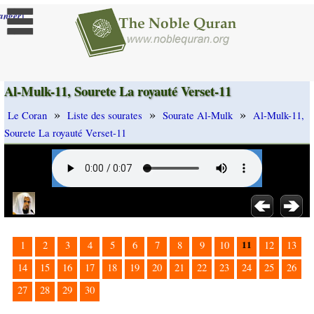
]
anger
Al-Mulk-11, Sourete La royauté Verset-11
»
»
»
Le Coran
Liste des sourates
Sourate Al-Mulk
Al-Mulk-11,
Sourete La royauté Verset-11
11
1
2
3
4
5
6
7
8
9
10
12
13
14
15
16
17
18
19
20
21
22
23
24
25
26
27
28
29
30