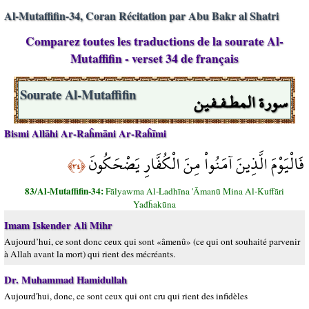
Al-Mutaffifin-34, Coran Récitation par Abu Bakr al Shatri
Comparez toutes les traductions de la sourate Al-
Mutaffifin - verset 34 de français
سورة المطـفـفين
Sourate Al-Mutaffifin
Bismi Allāhi Ar-Raĥmāni Ar-Raĥīmi
فَالْيَوْمَ الَّذِينَ آمَنُواْ مِنَ الْكُفَّارِ يَضْحَكُونَ
﴿٣٤﴾
83/Al-Mutaffifin-34:
Fālyawma Al-Ladhīna 'Āmanū Mina Al-Kuffāri
Yađĥakūna
Imam Iskender Ali Mihr
Aujourd’hui, ce sont donc ceux qui sont «âmenû» (ce qui ont souhaité parvenir
à Allah avant la mort) qui rient des mécréants.
Dr. Muhammad Hamidullah
Aujourd'hui, donc, ce sont ceux qui ont cru qui rient des infidèles