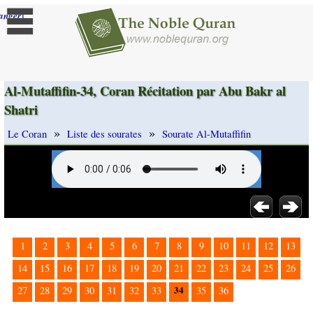
]
anger
Al-Mutaffifin-34, Coran Récitation par Abu Bakr al
Shatri
»
»
Le Coran
Liste des sourates
Sourate Al-Mutaffifin
1
2
3
4
5
6
7
8
9
10
11
12
13
14
15
16
17
18
19
20
21
22
23
24
25
26
34
27
28
29
30
31
32
33
35
36